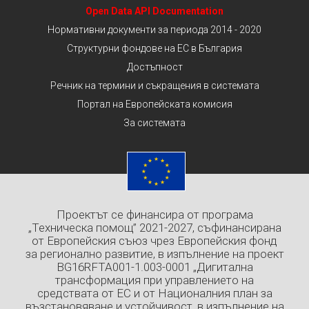
Open Data API Documentation
Нормативни документи за периода 2014 - 2020
Структурни фондове на ЕС в България
Достъпност
Речник на термини и съкращения в системата
Портал на Европейската комисия
За системата
Проектът се финансира от програма
„Техническа помощ” 2021-2027, съфинансирана
от Европейския съюз чрез Европейския фонд
за регионално развитие, в изпълнение на проект
BG16RFTA001-1.003-0001 „Дигитална
трансформация при управлението на
средствата от ЕС и от Националния план за
възстановяване и устойчивост, в изпълнение на