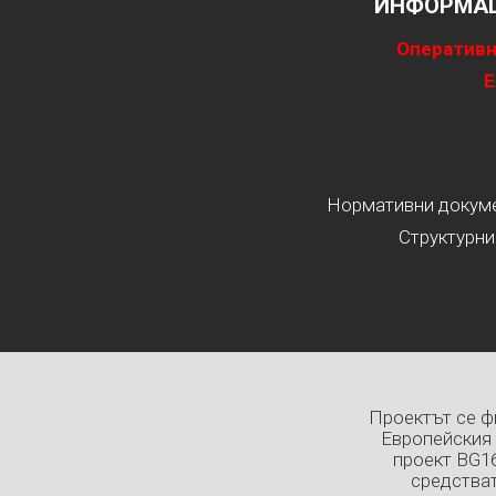
ИНФОРМАЦ
Оперативн
Е
Нормативни докумен
Структурни
Проектът се ф
Европейския 
проект BG1
средстват