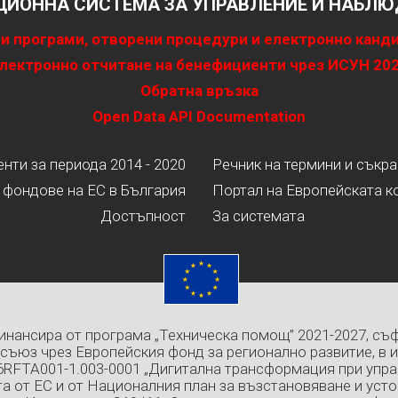
ИОННА СИСТЕМА ЗА УПРАВЛЕНИЕ И НАБЛЮД
и програми, отворени процедури и електронно канд
лектронно отчитане на бенефициенти чрез ИСУН 20
Обратна връзка
Open Data API Documentation
ти за периода 2014 - 2020
Речник на термини и съкр
 фондове на ЕС в България
Портал на Европейската к
Достъпност
За системата
инансира от програма „Техническа помощ” 2021-2027, съ
съюз чрез Европейския фонд за регионално развитие, в 
6RFTA001-1.003-0001 „Дигитална трансформация при упра
а от ЕС и от Националния план за възстановяване и усто