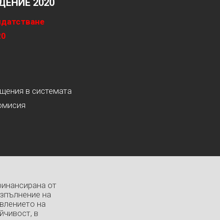
ЕНИЕ 2020
идатстване
20
ащения в системата
омисия
финансирана от
изпълнение на
влението на
йчивост, в