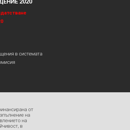
ЕНИЕ 2020
идатстване
20
ащения в системата
омисия
финансирана от
изпълнение на
влението на
йчивост, в