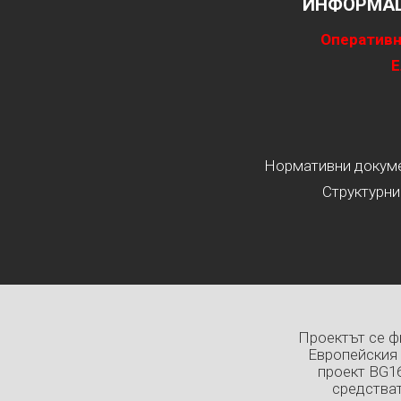
ИНФОРМАЦ
Оперативн
Е
Нормативни докумен
Структурни
Проектът се ф
Европейския 
проект BG1
средстват