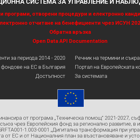
ИОННА СИСТЕМА ЗА УПРАВЛЕНИЕ И НАБЛЮД
и програми, отворени процедури и електронно канд
лектронно отчитане на бенефициенти чрез ИСУН 20
Обратна връзка
Open Data API Documentation
ти за периода 2014 - 2020
Речник на термини и съкр
 фондове на ЕС в България
Портал на Европейската к
Достъпност
За системата
инансира от програма „Техническа помощ” 2021-2027, съ
съюз чрез Европейския фонд за регионално развитие, в 
6RFTA001-1.003-0001 „Дигитална трансформация при упра
а от ЕС и от Националния план за възстановяване и усто