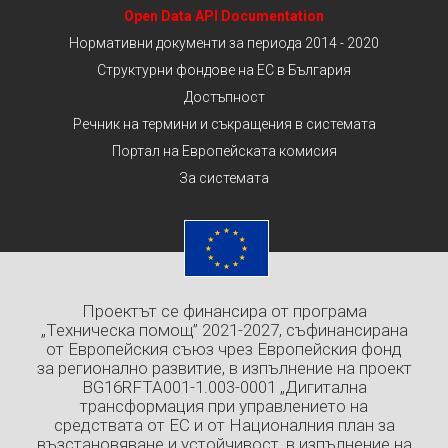
Open Data API Documentation
Нормативни документи за периода 2014 - 2020
Структурни фондове на ЕС в България
Достъпност
Речник на термини и съкращения в системата
Портал на Европейската комисия
За системата
Проектът се финансира от програма
„Техническа помощ” 2021-2027, съфинансирана
от Европейския съюз чрез Европейския фонд
за регионално развитие, в изпълнение на проект
BG16RFTA001-1.003-0001 „Дигитална
трансформация при управлението на
средствата от ЕС и от Националния план за
възстановяване и устойчивост, в изпълнение на