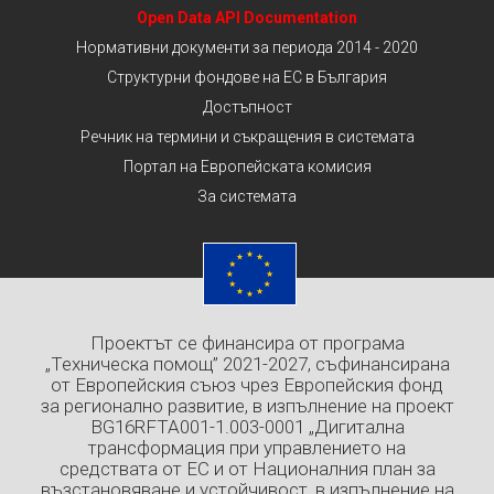
Open Data API Documentation
Нормативни документи за периода 2014 - 2020
Структурни фондове на ЕС в България
Достъпност
Речник на термини и съкращения в системата
Портал на Европейската комисия
За системата
Проектът се финансира от програма
„Техническа помощ” 2021-2027, съфинансирана
от Европейския съюз чрез Европейския фонд
за регионално развитие, в изпълнение на проект
BG16RFTA001-1.003-0001 „Дигитална
трансформация при управлението на
средствата от ЕС и от Националния план за
възстановяване и устойчивост, в изпълнение на