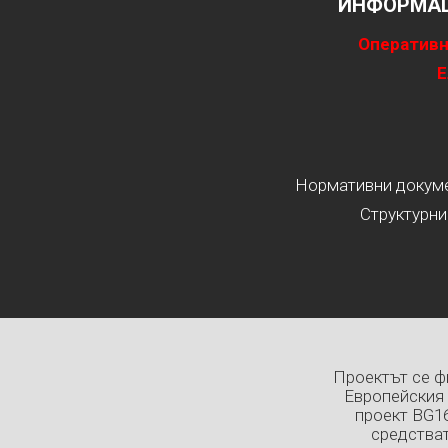
ИНФОРМАЦ
Оперативн
Е
Нормативни докумен
Структурни
Проектът се ф
Европейския 
проект BG1
средстват