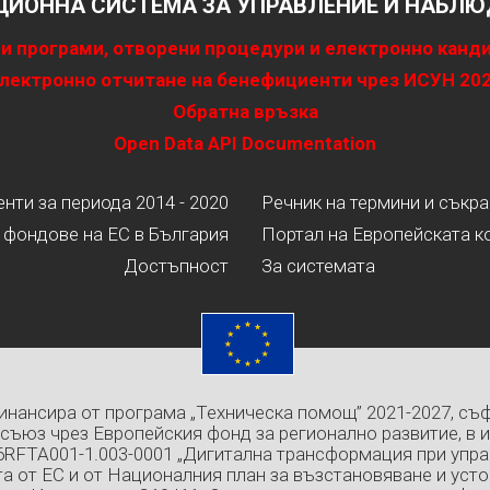
ИОННА СИСТЕМА ЗА УПРАВЛЕНИЕ И НАБЛЮД
и програми, отворени процедури и електронно канд
лектронно отчитане на бенефициенти чрез ИСУН 20
Обратна връзка
Open Data API Documentation
ти за периода 2014 - 2020
Речник на термини и съкр
 фондове на ЕС в България
Портал на Европейската к
Достъпност
За системата
инансира от програма „Техническа помощ” 2021-2027, съ
съюз чрез Европейския фонд за регионално развитие, в 
6RFTA001-1.003-0001 „Дигитална трансформация при упра
а от ЕС и от Националния план за възстановяване и усто