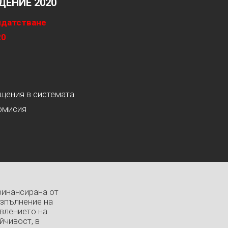
ЕНИЕ 2020
идатстване
20
ащения в системата
омисия
финансирана от
изпълнение на
влението на
йчивост, в