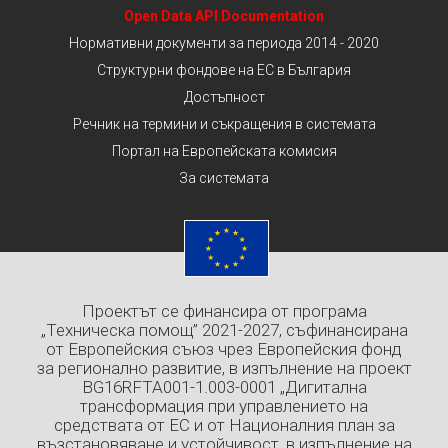
Open Data API Documentation
Нормативни документи за периода 2014 - 2020
Структурни фондове на ЕС в България
Достъпност
Речник на термини и съкращения в системата
Портал на Европейската комисия
За системата
Проектът се финансира от програма
„Техническа помощ” 2021-2027, съфинансирана
от Европейския съюз чрез Европейския фонд
за регионално развитие, в изпълнение на проект
BG16RFTA001-1.003-0001 „Дигитална
трансформация при управлението на
средствата от ЕС и от Националния план за
възстановяване и устойчивост, в изпълнение на