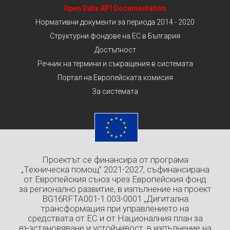
Open Data API Documentation
Нормативни документи за периода 2014 - 2020
Структурни фондове на ЕС в България
Достъпност
Речник на термини и съкращения в системата
Портал на Европейската комисия
За системата
Проектът се финансира от програма
„Техническа помощ” 2021-2027, съфинансирана
от Европейския съюз чрез Европейския фонд
за регионално развитие, в изпълнение на проект
BG16RFTA001-1.003-0001 „Дигитална
трансформация при управлението на
средствата от ЕС и от Националния план за
възстановяване и устойчивост, в изпълнение на