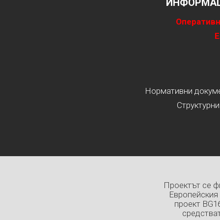
ИНФОРМАЦ
Оперативн
Е
Нормативни докумен
Структурни
Проектът се ф
Европейския 
проект BG1
средстват