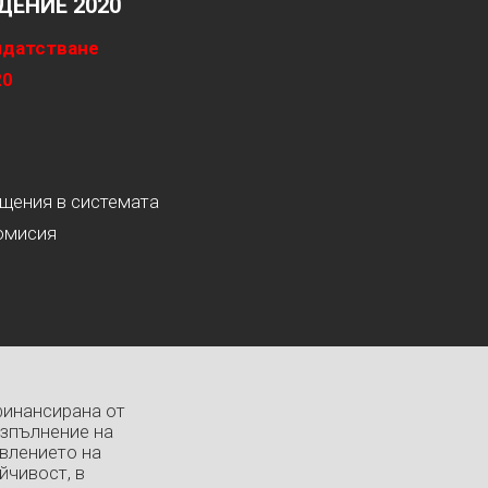
ЕНИЕ 2020
идатстване
20
ащения в системата
омисия
финансирана от
изпълнение на
влението на
йчивост, в