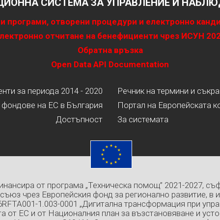
ИОННА СИСТЕМА ЗА УПРАВЛЕНИЕ И НАБЛЮД
и програми, отворени процедури и електронно канд
лектронно отчитане на бенефициенти чрез ИСУН 20
Обратна връзка
Open Data API Documentation
ти за периода 2014 - 2020
Речник на термини и съкр
 фондове на ЕС в България
Портал на Европейската к
Достъпност
За системата
инансира от програма „Техническа помощ” 2021-2027, съ
съюз чрез Европейския фонд за регионално развитие, в 
6RFTA001-1.003-0001 „Дигитална трансформация при упра
а от ЕС и от Националния план за възстановяване и усто