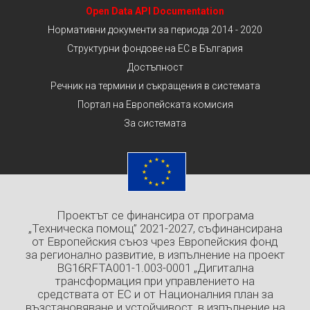
Open Data API Documentation
Нормативни документи за периода 2014 - 2020
Структурни фондове на ЕС в България
Достъпност
Речник на термини и съкращения в системата
Портал на Европейската комисия
За системата
Проектът се финансира от програма
„Техническа помощ” 2021-2027, съфинансирана
от Европейския съюз чрез Европейския фонд
за регионално развитие, в изпълнение на проект
BG16RFTA001-1.003-0001 „Дигитална
трансформация при управлението на
средствата от ЕС и от Националния план за
възстановяване и устойчивост, в изпълнение на