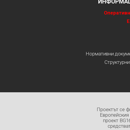
ИНФОРМАЦ
Оперативн
Е
Нормативни докумен
Структурни
Проектът се ф
Европейския 
проект BG1
средстват