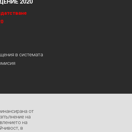
ЕНИЕ 2020
идатстване
20
ащения в системата
омисия
финансирана от
изпълнение на
влението на
йчивост, в