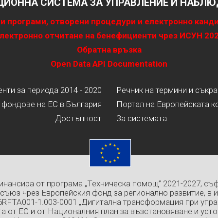
ИОННА СИСТЕМА ЗА УПРАВЛЕНИЕ И НАБЛЮД
и програми, отворени процедури и електронно канд
лектронно отчитане на бенефициенти чрез ИСУН 20
Обратна връзка
Open Data API Documentation
ти за периода 2014 - 2020
Речник на термини и съкр
 фондове на ЕС в България
Портал на Европейската к
Достъпност
За системата
инансира от програма „Техническа помощ” 2021-2027, съ
съюз чрез Европейския фонд за регионално развитие, в 
6RFTA001-1.003-0001 „Дигитална трансформация при упра
а от ЕС и от Националния план за възстановяване и усто