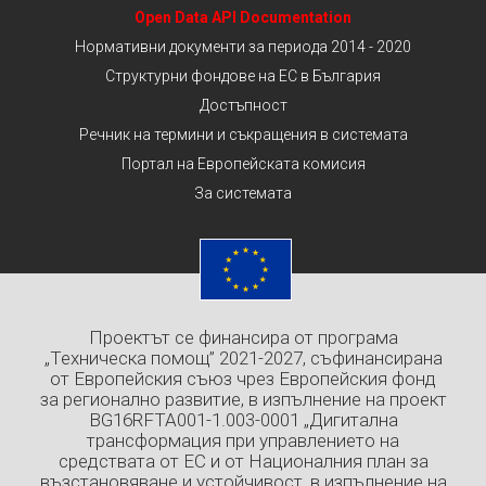
Open Data API Documentation
Нормативни документи за периода 2014 - 2020
Структурни фондове на ЕС в България
Достъпност
Речник на термини и съкращения в системата
Портал на Европейската комисия
За системата
Проектът се финансира от програма
„Техническа помощ” 2021-2027, съфинансирана
от Европейския съюз чрез Европейския фонд
за регионално развитие, в изпълнение на проект
BG16RFTA001-1.003-0001 „Дигитална
трансформация при управлението на
средствата от ЕС и от Националния план за
възстановяване и устойчивост, в изпълнение на