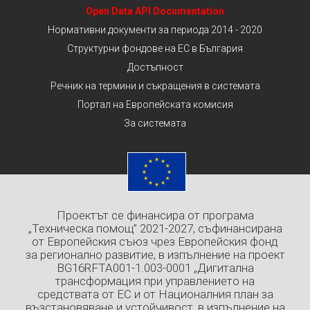
Open Data API Documentation
Нормативни документи за периода 2014 - 2020
Структурни фондове на ЕС в България
Достъпност
Речник на термини и съкращения в системата
Портал на Европейската комисия
За системата
Проектът се финансира от програма
„Техническа помощ” 2021-2027, съфинансирана
от Европейския съюз чрез Европейския фонд
за регионално развитие, в изпълнение на проект
BG16RFTA001-1.003-0001 „Дигитална
трансформация при управлението на
средствата от ЕС и от Националния план за
възстановяване и устойчивост, в изпълнение на