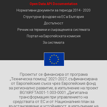
Open Data API Documentation
Нормативни документи за периода 2014 - 2020
Структурни фондове на ЕС в България
Достъпност
Речник на термини и съкращения в системата
Портал на Европейската комисия
За системата
Проектът се финансира от програма
„Техническа помощ” 2021-2027, съфинансирана
от Европейския съюз чрез Европейския фонд
за регионално развитие, в изпълнение на проект
BG16RFTA001-1.003-0001 „Дигитална
трансформация при управлението на
средствата от ЕС и от Националния план за
възстановяване и устойчивост, в изпълнение на