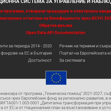
ИОННА СИСТЕМА ЗА УПРАВЛЕНИЕ И НАБЛЮД
и програми, отворени процедури и електронно канд
лектронно отчитане на бенефициенти чрез ИСУН 20
Обратна връзка
Open Data API Documentation
ти за периода 2014 - 2020
Речник на термини и съкр
 фондове на ЕС в България
Портал на Европейската к
Достъпност
За системата
инансира от програма „Техническа помощ” 2021-2027, съ
съюз чрез Европейския фонд за регионално развитие, в 
6RFTA001-1.003-0001 „Дигитална трансформация при упра
а от ЕС и от Националния план за възстановяване и усто