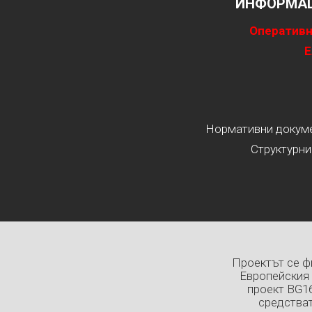
ИНФОРМАЦ
Оперативн
Е
Нормативни докумен
Структурни
Проектът се ф
Европейския 
проект BG1
средстват