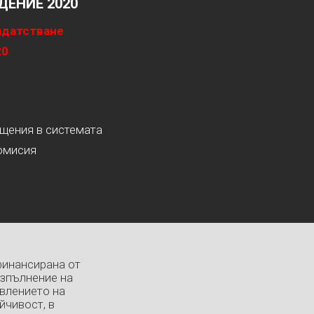
ЕНИЕ 2020
идатстване
20
ащения в системата
омисия
финансирана от
изпълнение на
влението на
йчивост, в