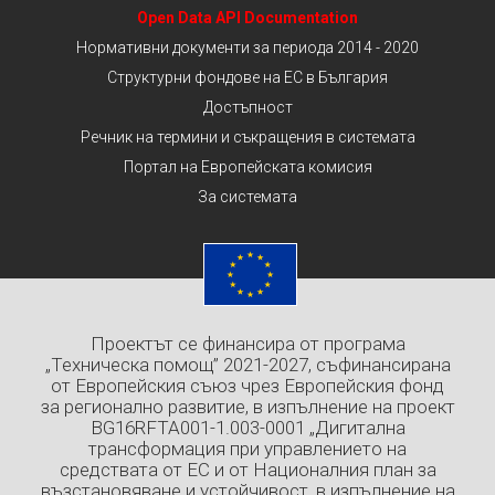
Open Data API Documentation
Нормативни документи за периода 2014 - 2020
Структурни фондове на ЕС в България
Достъпност
Речник на термини и съкращения в системата
Портал на Европейската комисия
За системата
Проектът се финансира от програма
„Техническа помощ” 2021-2027, съфинансирана
от Европейския съюз чрез Европейския фонд
за регионално развитие, в изпълнение на проект
BG16RFTA001-1.003-0001 „Дигитална
трансформация при управлението на
средствата от ЕС и от Националния план за
възстановяване и устойчивост, в изпълнение на