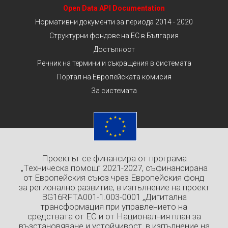
Open Data API Documentation
Нормативни документи за периода 2014 - 2020
Структурни фондове на ЕС в България
Достъпност
Речник на термини и съкращения в системата
Портал на Европейската комисия
За системата
Проектът се финансира от програма
„Техническа помощ” 2021-2027, съфинансирана
от Европейския съюз чрез Европейския фонд
за регионално развитие, в изпълнение на проект
BG16RFTA001-1.003-0001 „Дигитална
трансформация при управлението на
средствата от ЕС и от Националния план за
възстановяване и устойчивост, в изпълнение на