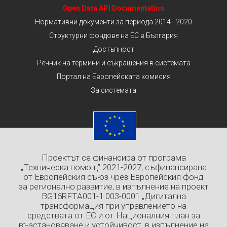
Open Data API Documentation
Нормативни документи за периода 2014 - 2020
Структурни фондове на ЕС в България
Достъпност
Речник на термини и съкращения в системата
Портал на Европейската комисия
За системата
Проектът се финансира от програма
„Техническа помощ” 2021-2027, съфинансирана
от Европейския съюз чрез Европейския фонд
за регионално развитие, в изпълнение на проект
BG16RFTA001-1.003-0001 „Дигитална
трансформация при управлението на
средствата от ЕС и от Националния план за
възстановяване и устойчивост, в изпълнение на