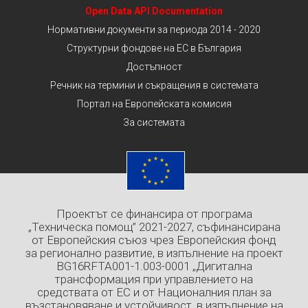
Open Data API Documentation
Нормативни документи за периода 2014 - 2020
Структурни фондове на ЕС в България
Достъпност
Речник на термини и съкращения в системата
Портал на Европейската комисия
За системата
Проектът се финансира от програма
„Техническа помощ” 2021-2027, съфинансирана
от Европейския съюз чрез Европейския фонд
за регионално развитие, в изпълнение на проект
BG16RFTA001-1.003-0001 „Дигитална
трансформация при управлението на
средствата от ЕС и от Националния план за
възстановяване и устойчивост, в изпълнение на