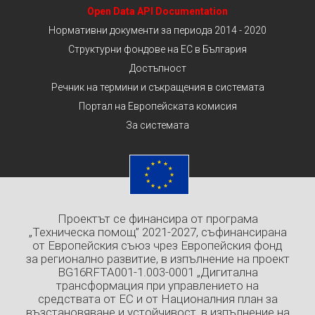
Open Data API Documentation
Нормативни документи за периода 2014 - 2020
Структурни фондове на ЕС в България
Достъпност
Речник на термини и съкращения в системата
Портал на Европейската комисия
За системата
Проектът се финансира от програма
„Техническа помощ” 2021-2027, съфинансирана
от Европейския съюз чрез Европейския фонд
за регионално развитие, в изпълнение на проект
BG16RFTA001-1.003-0001 „Дигитална
трансформация при управлението на
средствата от ЕС и от Националния план за
възстановяване и устойчивост, в изпълнение на