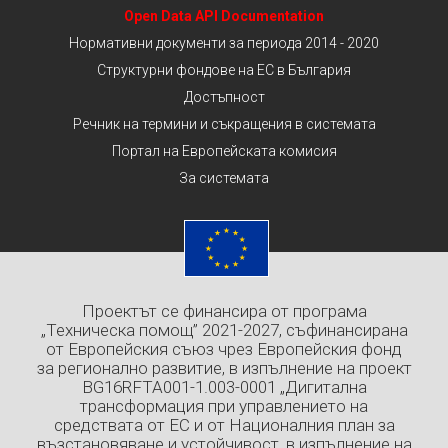
Open Data API Documentation
Нормативни документи за периода 2014 - 2020
Структурни фондове на ЕС в България
Достъпност
Речник на термини и съкращения в системата
Портал на Европейската комисия
За системата
Проектът се финансира от програма
„Техническа помощ” 2021-2027, съфинансирана
от Европейския съюз чрез Европейския фонд
за регионално развитие, в изпълнение на проект
BG16RFTA001-1.003-0001 „Дигитална
трансформация при управлението на
средствата от ЕС и от Националния план за
възстановяване и устойчивост, в изпълнение на