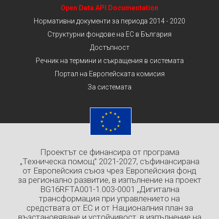
Open Data API Documentation
Нормативни документи за периода 2014 - 2020
Структурни фондове на ЕС в България
Достъпност
Речник на термини и съкращения в системата
Портал на Европейската комисия
За системата
Проектът се финансира от програма
„Техническа помощ” 2021-2027, съфинансирана
от Европейския съюз чрез Европейския фонд
за регионално развитие, в изпълнение на проект
BG16RFTA001-1.003-0001 „Дигитална
трансформация при управлението на
средствата от ЕС и от Националния план за
възстановяване и устойчивост, в изпълнение на