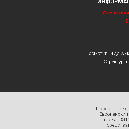
ИНФОРМАЦ
Оперативн
Е
Нормативни докумен
Структурни
Проектът се ф
Европейския 
проект BG1
средстват