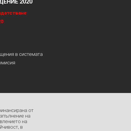
ЕНИЕ 2020
идатстване
20
ащения в системата
омисия
финансирана от
изпълнение на
влението на
йчивост, в