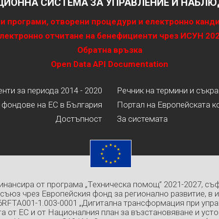
ИОННА СИСТЕМА ЗА УПРАВЛЕНИЕ И НАБЛЮД
и програми, отворени процедури и електронно канд
лектронно отчитане на бенефициенти чрез ИСУН 20
Обратна връзка
Open Data API Documentation
ти за периода 2014 - 2020
Речник на термини и съкр
 фондове на ЕС в България
Портал на Европейската к
Достъпност
За системата
инансира от програма „Техническа помощ” 2021-2027, съ
съюз чрез Европейския фонд за регионално развитие, в 
6RFTA001-1.003-0001 „Дигитална трансформация при упра
а от ЕС и от Националния план за възстановяване и усто