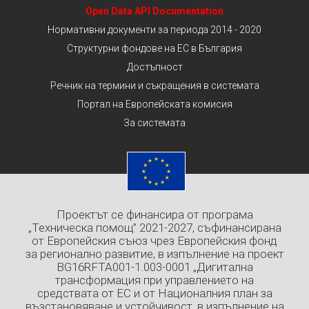
Open Data API Documentation
Нормативни документи за периода 2014 - 2020
Структурни фондове на ЕС в България
Достъпност
Речник на термини и съкращения в системата
Портал на Европейската комисия
За системата
Проектът се финансира от програма
„Техническа помощ” 2021-2027, съфинансирана
от Европейския съюз чрез Европейския фонд
за регионално развитие, в изпълнение на проект
BG16RFTA001-1.003-0001 „Дигитална
трансформация при управлението на
средствата от ЕС и от Националния план за
възстановяване и устойчивост, в изпълнение на