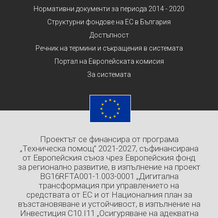
Нормативни документи за периода 2014 - 2020
Структурни фондове на ЕС в България
Достъпност
Речник на термини и съкращения в системата
Портал на Европейската комисия
За системата
Проектът се финансира от програма
„Техническа помощ” 2021-2027, съфинансирана
от Европейския съюз чрез Европейския фонд
за регионално развитие, в изпълнение на проект
BG16RFTA001-1.003-0001 „Дигитална
трансформация при управлението на
средствата от ЕС и от Националния план за
възстановяване и устойчивост, в изпълнение на
Инвестиция C10.I11 „Осигуряване на адекватна