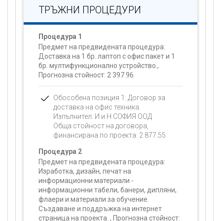
ТРЪЖНИ ПРОЦЕДУРИ
Процедура 1
Предмет на предвидената процедура:
Доставка на 1 бр. лаптоп с офис пакет и 1
бр. мултифункционално устройство.,
Прогнозна стойност:
2 397.96
Обособена позиция 1: Договор за
доставка на офис техника.
Изпълнител: И и Н СОФИЯ ООД
Обща стойност на договора,
финансирана по проекта:
2 877.55
Процедура 2
Предмет на предвидената процедура:
Изработка, дизайн, печат на
информационни материали -
информационни табели, банери, дипляни,
флаери и материали за обучение.
Създаване и поддръжка на интернет
страница на проекта. , Прогнозна стойност: