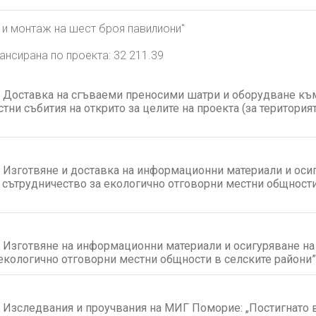
 и монтаж на шест броя павилиони"
ансирана по проекта:
32 211.39
 Доставка на сгъваеми преносими шатри и оборудване към
и събития на открито за целите на проекта (за територият
 Изготвяне и доставка на информационни материали и оси
сътрудничество за екологично отговорни местни общности 
 Изготвяне на информационни материали и осигуряване на
екологично отговорни местни общности в селските райони” 
 Изследвания и проучвания на МИГ Поморие: „Постигнато в