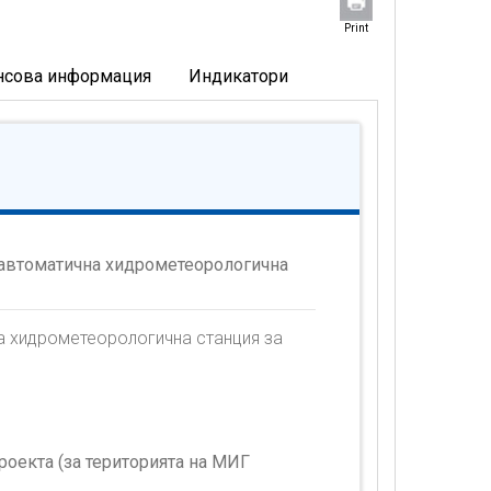
Print
нсова информация
Индикатори
 автоматична хидрометеорологична
а хидрометеорологична станция за
оекта (за територията на МИГ