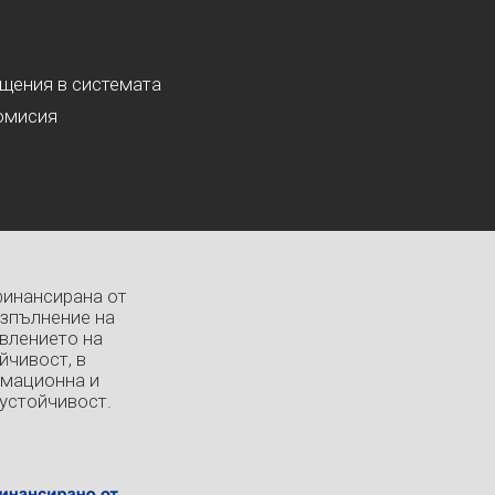
ащения в системата
омисия
финансирана от
изпълнение на
влението на
йчивост, в
рмационна и
устойчивост.