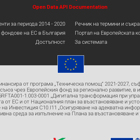
Open Data API Documentation
ти за периода 2014 - 2020
Речник на термини и съкр
 фондове на ЕС в България
Портал на Европейската к
Достъпност
За системата
инансира от програма „Техническа помощ” 2021-2027, съ
съюз чрез Европейския фонд за регионално развитие, в 
6RFTA001-1.003-0001 „Дигитална трансформация при упра
а от ЕС и от Националния план за възстановяване и усто
 на Инвестиция C10.I11 „Осигуряване на адекватна инфо
ивна среда за изпълнение на Плана за възстановяване и 