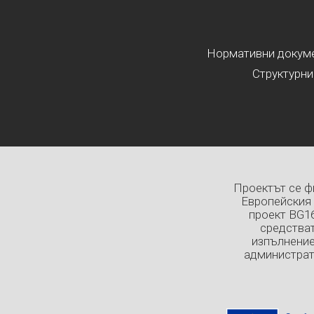
Нормативни докумен
Структурни
Проектът се ф
Европейския 
проект BG1
средстват
изпълнение
администрат