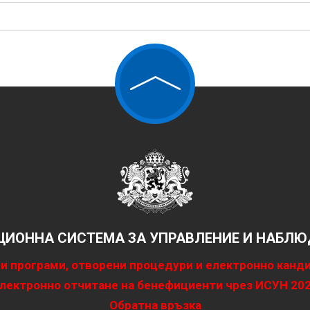
ИОННА СИСТЕМА ЗА УПРАВЛЕНИЕ И НАБЛЮД
и програми, отворени процедури и електронно канд
лектронно отчитане на бенефициенти чрез ИСУН 20
Обратна връзка