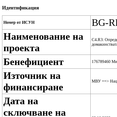
Идентификация
BG-RR
Номер от ИСУН
Наименование на
C4.R3: Опреде
домакинстват
проекта
Бенефициент
176789460 Ми
Източник на
МВУ ==> Наци
финансиране
Дата на
сключване на