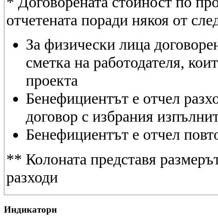
* Договорената стойност по про
отчетената поради някоя от сле
За физически лица договорен
сметка на работодателя, коит
проекта
Бенефициентът е отчел разхо
договор с избрания изпълни
Бенефициентът е отчел повт
** Колоната представя размеръ
разходи
Индикатори