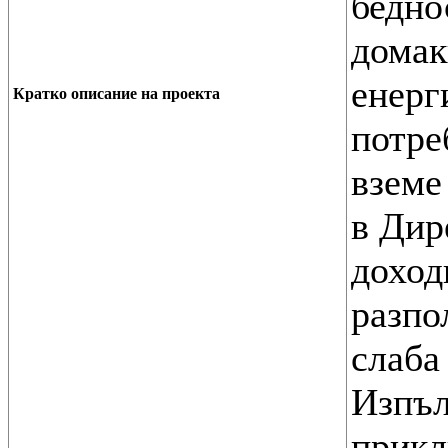
бедно
домак
енерг
Кратко описание на проекта
потре
вземе
в Дир
доход
разпо
слаба
Изпъл