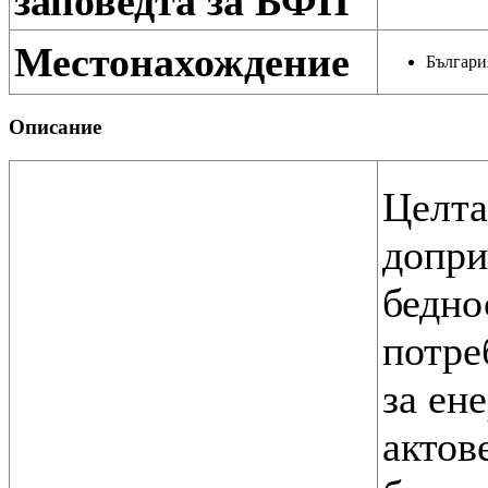
заповедта за БФП
Местонахождение
Българи
Описание
Целта
допри
бедно
потре
за ен
актов