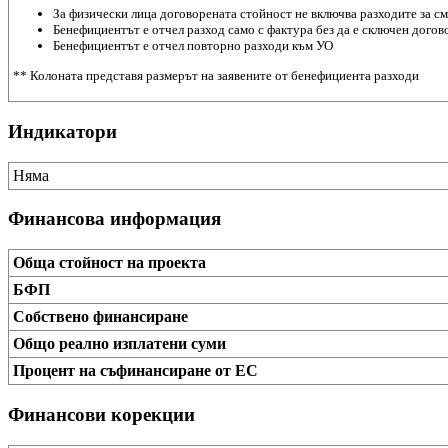
За физически лица договорената стойност не включва разходите за см
Бенефициентът е отчел разход само с фактура без да е сключен догов
Бенефициентът е отчел повторно разходи към УО
** Колоната представя размерът на заявените от бенефициента разходи
Индикатори
Няма
Финансова информация
Обща стойност на проекта
БФП
Собствено финансиране
Общо реално изплатени суми
Процент на съфинансиране от ЕС
Финансови корекции