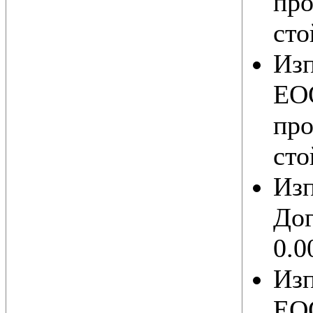
про
сто
Из
ЕОО
про
сто
Из
Дог
0.0
Из
ЕОО