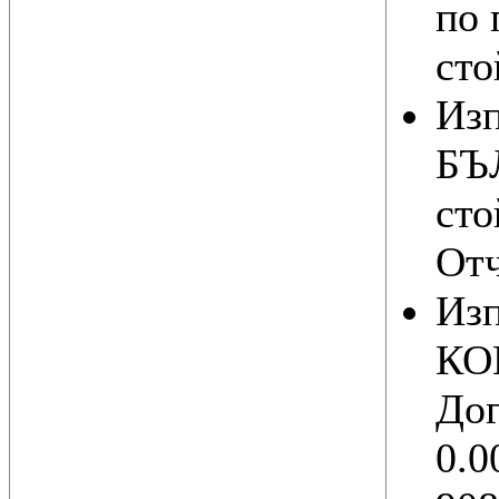
по 
сто
Из
БЪ
сто
Отч
Из
КО
Дог
0.0