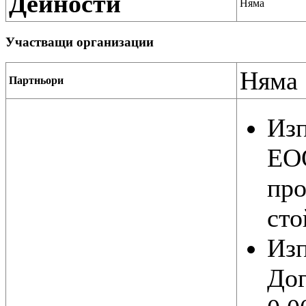
Дейности
Няма
Участващи организации
Няма
Партньори
Из
ЕОО
про
сто
Из
Дог