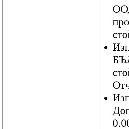
ООД
про
сто
Из
БЪ
сто
Отч
Из
Дог
0.0