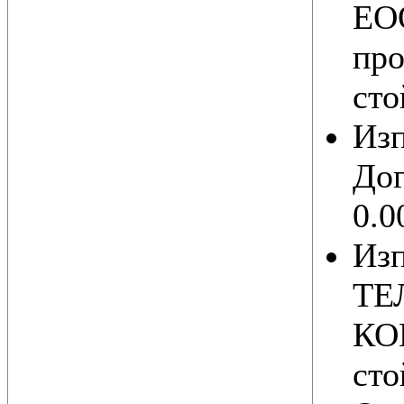
ЕОО
про
сто
Из
Дог
0.0
Из
ТЕ
КО
сто