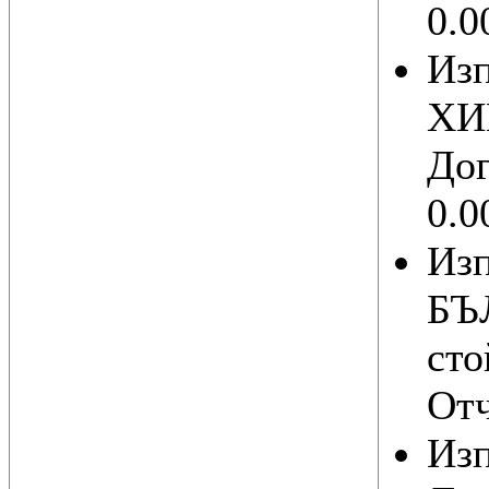
0.0
Из
ХИ
Дог
0.0
Из
БЪ
сто
Отч
Из