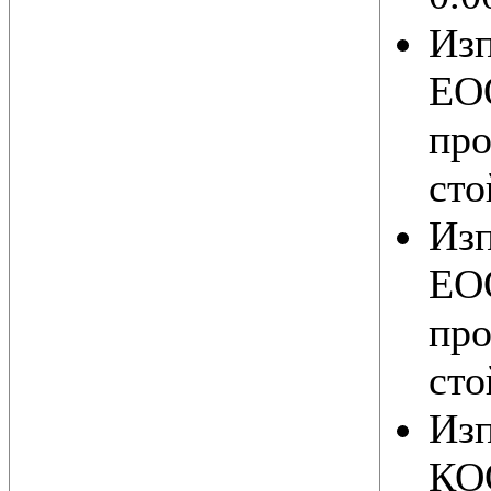
Из
ЕОО
про
сто
Из
ЕОО
про
сто
Изп
КО