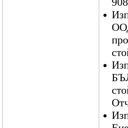
908
Из
ООД
про
сто
Из
БЪ
сто
Отч
Из
Ене