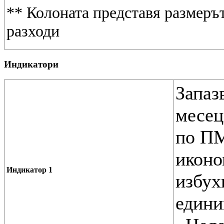
** Колоната представя размеръ
разходи
Индикатори
Запаз
месец
по ПМ
иконо
Индикатор 1
избух
едини