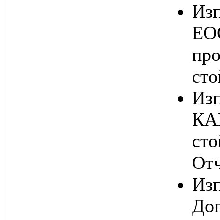
Из
ЕОО
про
сто
Из
КА
сто
Отч
Из
Дог