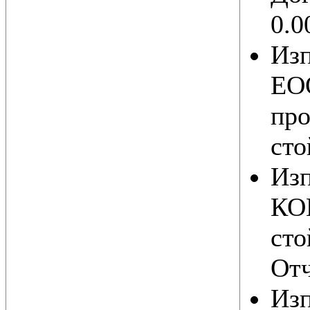
0.0
Из
ЕОО
про
сто
Из
КО
сто
Отч
Из