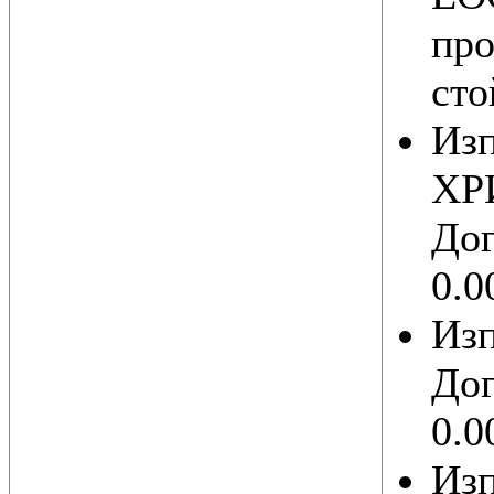
про
сто
Из
ХР
Дог
0.0
Из
Дог
0.0
Из