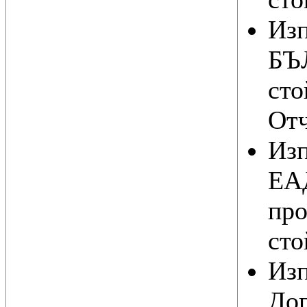
Из
БЪ
сто
Отч
Из
ЕАД
про
сто
Из
Дог