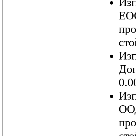
Из
ЕОО
про
сто
Из
Дог
0.0
Из
ООД
про
сто