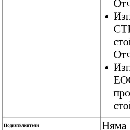
Отч
Из
СТ
сто
Отч
Из
ЕОО
про
сто
Няма
Подизпълнители