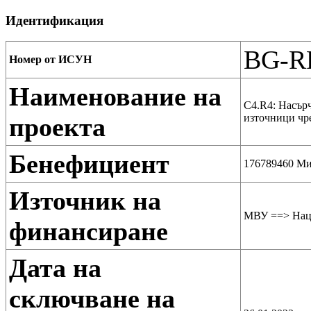
Идентификация
BG-RR
Номер от ИСУН
Наименование на
C4.R4: Насърч
източници чре
проекта
Бенефициент
176789460 Ми
Източник на
МВУ ==> Наци
финансиране
Дата на
сключване на