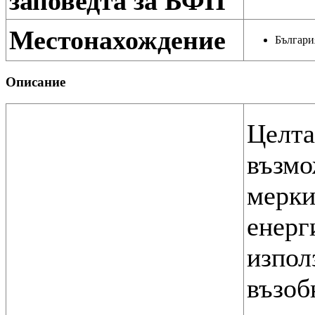
заповедта за БФП
Местонахождение
Българи
Описание
Целта
възмо
мерки
енерг
изпол
възоб