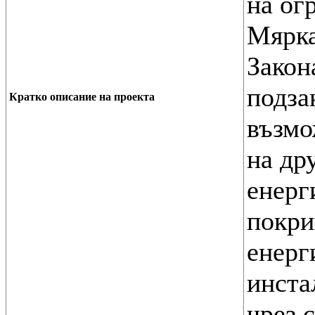
на ог
Мярка
Закон
подза
Кратко описание на проекта
възмо
на др
енерг
покри
енерг
инста
чрез 