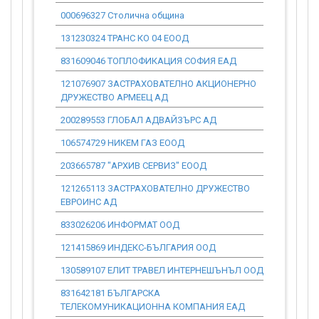
000696327 Столична община
0.00
131230324 ТРАНС КО 04 ЕООД
3 949.62
831609046 ТОПЛОФИКАЦИЯ СОФИЯ ЕАД
0.00
121076907 ЗАСТРАХОВАТЕЛНО АКЦИОНЕРНО
360.00
ДРУЖЕСТВО АРМЕЕЦ АД
200289553 ГЛОБАЛ АДВАЙЗЪРС АД
306 775.13
106574729 НИКЕМ ГАЗ ЕООД
0.00
203665787 "АРХИВ СЕРВИЗ" ЕООД
30 677.51
121265113 ЗАСТРАХОВАТЕЛНО ДРУЖЕСТВО
1 677.81
ЕВРОИНС АД
833026206 ИНФОРМАТ ООД
0.00
121415869 ИНДЕКС-БЪЛГАРИЯ ООД
0.00
130589107 ЕЛИТ ТРАВЕЛ ИНТЕРНЕШЪНЪЛ ООД
50 311.12
831642181 БЪЛГАРСКА
0.00
ТЕЛЕКОМУНИКАЦИОННА КОМПАНИЯ ЕАД