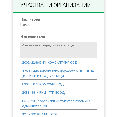
УЧАСТВАЩИ ОРГАНИЗАЦИИ
Партньори
Няма
Изпълнители
Изпълнител юридическо лице
Договор
стойност
проекта*
200242286 БИМ КОНСУЛТИНГ ООД
177 929.57
175808445 Адвокатско дружество ПЛОЧЕВА
25 564.59
,ВЪЛЧЕВ И СЪДРУЖНИЦИ
030435072 КОМСОФТ ООД
22 087.81
203343814 РИЦ - ГТП ЕООД
0.00
L512923 Eвропейски институт по публична
0.00
администрация
123583919 ВАЛПЕ ООД
3 681.30