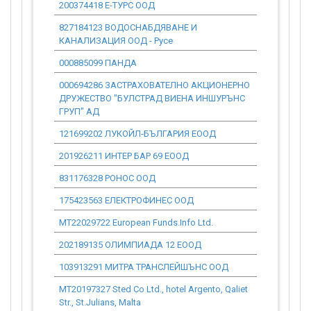
200374418 Е-ТУРС ООД
141 116.56
827184123 ВОДОСНАБДЯВАНЕ И
613.55
КАНАЛИЗАЦИЯ ООД - Русе
000885099 ПАНДА
42 760.67
000694286 ЗАСТРАХОВАТЕЛНО АКЦИОНЕРНО
1 629.52
ДРУЖЕСТВО "БУЛСТРАД ВИЕНА ИНШУРЪНС
ГРУП" АД
121699202 ЛУКОЙЛ-БЪЛГАРИЯ ЕООД
20 860.71
201926211 ИНТЕР БАР 69 ЕООД
0.00
831176328 РОНОС ООД
0.00
175423563 ЕЛЕКТРОФИНЕС ООД
0.00
MT22029722 European Funds.Info Ltd.
0.00
202189135 ОЛИМПИАДА 12 ЕООД
12 209.65
103913291 МИТРА ТРАНСЛЕЙШЪНС ООД
30 677.51
MT20197327 Sted Co Ltd., hotel Argento, Qaliet
0.00
Str., St.Julians, Malta