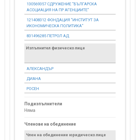
130569357 СДРУЖЕНИЕ "БЪЛГАРСКА
0.00
АСОЦИАЦИЯ НА ПР АГЕНЦИИТЕ"
121408312 ФОНДАЦИЯ "ИНСТИТУТ ЗА
0.00
ИКОНОМИЧЕСКА ПОЛИТИКА"
831496285 ПЕТРОЛ АД
0.00
Изпълнител физическо лице
Договор
стойност
проекта*
АЛЕКСАНДЪР
102.26
ДИАНА
127.82
РОСЕН
127.82
Подизпълнители
Няма
Членове на обединение
Член на обединение юридическо лице