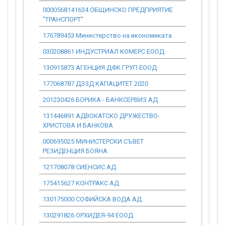
0000568141634 ОБЩИНСКО ПРЕДПРИЯТИЕ
0.00
"ТРАНСПОРТ"
176789453 Министерство на икономиката
0.00
030208861 ИНДУСТРИАЛ КОМЕРС ЕООД
342 453.08
130915873 АГЕНЦИЯ ДФК ГРУП ЕООД
10 225.84
177068787 ДЗЗД КАПАЦИТЕТ 2020
490 840.21
201230426 БОРИКА - БАНКСЕРВИЗ АД
0.00
131446891 АДВОКАТСКО ДРУЖЕСТВО-
153 387.56
ХРИСТОВА И БАНКОВА
000695025 МИНИСТЕРСКИ СЪВЕТ
0.00
РЕЗИДЕНЦИЯ БОЯНА
121708078 СИЕНСИС АД
24 302.73
175415627 КОНТРАКС АД
16 401.19
130175000 СОФИЙСКА ВОДА АД
0.00
130291826 ОРХИДЕЯ-94 ЕООД
2 147.43