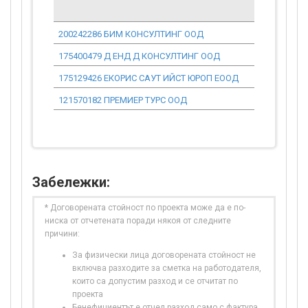
200242286 БИМ КОНСУЛТИНГ ООД
175400479 Д ЕНД Д КОНСУЛТИНГ ООД
175129426 ЕКОРИС САУТ ИЙСТ ЮРОП ЕООД
121570182 ПРЕМИЕР ТУРС ООД
Забележки:
* Договорената стойност по проекта може да е по-
ниска от отчетената поради някоя от следните
причини:
За физически лица договорената стойност не
включва разходите за сметка на работодателя,
които са допустим разход и се отчитат по
проекта
Бенефициентът е отчел разход само с фактура