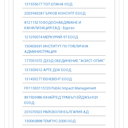
131555677 ТОП ЕЛАНА ООД
122 710.05
203394328 ГЪРКОВ КОНСУЛТ ЕООД
33 027.84
812115210 ВОДОСНАБДЯВАНЕ И
0.00
КАНАЛИЗАЦИЯ ЕАД - Бургас
121295074 МЕРКУРИЙ-97 ЕООД
429 485.18
130403691 ИНСТИТУТ ПО ПУБЛИЧНА
0.00
АДМИНИСТРАЦИЯ
177051072 ДЗЗД ОБЕДИНЕНИЕ "АСИСТ-ОПИК"
490 840.21
131303612 АРТЕ.ДОК ЕООД
3 067.75
131453277 БЕНЕВЕНТ ЕООД
95 106.43
FR11530115120 Public Impact Management
0.00
831926986 ЮНАЙТЕД ТРАВЪЛ ЕЙДЖЪНСИ
245 420.10
ЕООД
201070523 РАЙСВОЛФ БЪЛГАРИЯ АД
190 009.05
130065898 ТЕМПУС-2000 ООД
6 124.46