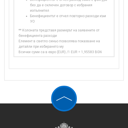
без да е сключен договор с избрания
изпълнител
Бенефициентът е отчел повторно разходи към
УО
** Колоната представя размерът на заявените от
бенефициента разходи
Елемент в светло синьо позволява показване на
детайли при избирането му
Всички суми са в евро (EUR) /1 EUR = 1,95583 BGN