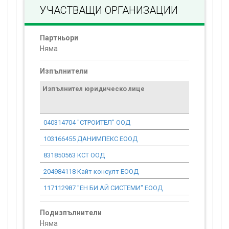
УЧАСТВАЩИ ОРГАНИЗАЦИИ
Партньори
Няма
Изпълнители
Изпълнител юридическо лице
Договор
стойност
проекта*
040314704 "СТРОИТЕЛ" ООД
180 389.10
103166455 ДАНИМПЕКС ЕООД
85 653.97
831850563 КСТ ООД
127 771.84
204984118 Кайт консулт ЕООД
15 083.11
117112987 "ЕН БИ АЙ СИСТЕМИ" ЕООД
26 640.35
Подизпълнители
Няма