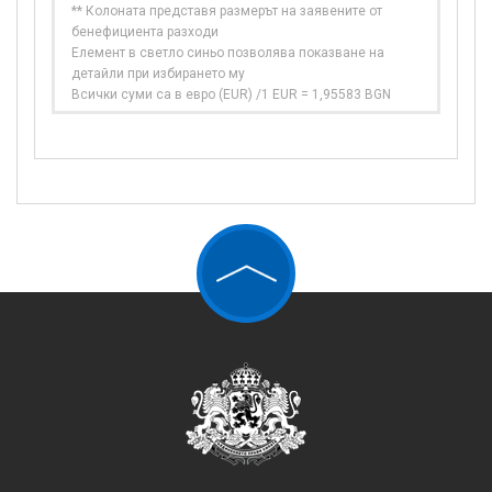
** Колоната представя размерът на заявените от
бенефициента разходи
Елемент в светло синьо позволява показване на
детайли при избирането му
Всички суми са в евро (EUR) /1 EUR = 1,95583 BGN