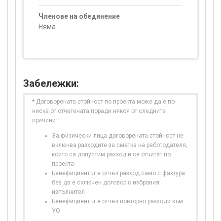
Членове на обединение
Няма
Забележки:
* Договорената стойност по проекта може да е по-
ниска от отчетената поради някоя от следните
причини:
За физически лица договорената стойност не
включва разходите за сметка на работодателя,
които са допустим разход и се отчитат по
проекта
Бенефициентът е отчел разход само с фактура
без да е сключен договор с избрания
изпълнител
Бенефициентът е отчел повторно разходи към
УО