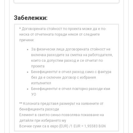
Забележки:
* Договорената стойност по проекта може да е по-
ниска от отчетената поради някоя от следните
причини:
За физически лица договорената стойност не
включва разходите за сметка на работодателя,
които са допустим разход и се отчитат по
проекта
Бенефициентът е отчел разход само с фактура
без да е сключен договор с избрания
изпълнител
Бенефициентът е отчел повторно разходи към
УО
** Колоната представя размерът на заявените от
бенефициента разходи
Елемент в светло синьо позволява показване на
детайли при избирането му
Всички суми са в евро (EUR) /1 EUR = 1,95583 BGN