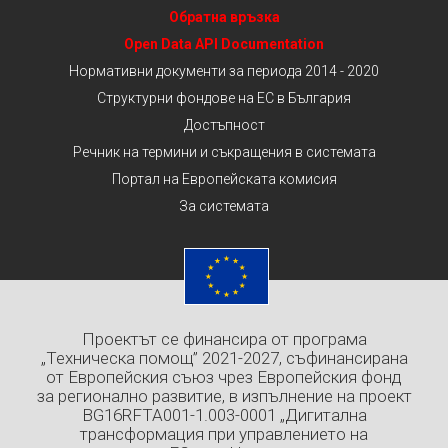
Обратна връзка
Open Data API Documentation
Нормативни документи за периода 2014 - 2020
Структурни фондове на ЕС в България
Достъпност
Речник на термини и съкращения в системата
Портал на Европейската комисия
За системата
Проектът се финансира от програма
„Техническа помощ” 2021-2027, съфинансирана
от Европейския съюз чрез Европейския фонд
за регионално развитие, в изпълнение на проект
BG16RFTA001-1.003-0001 „Дигитална
трансформация при управлението на