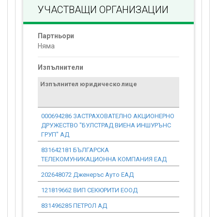
УЧАСТВАЩИ ОРГАНИЗАЦИИ
Партньори
Няма
Изпълнители
Изпълнител юридическо лице
Договор
стойност
проекта*
000694286 ЗАСТРАХОВАТЕЛНО АКЦИОНЕРНО
5 296.99
ДРУЖЕСТВО "БУЛСТРАД ВИЕНА ИНШУРЪНС
ГРУП" АД
831642181 БЪЛГАРСКА
6 626.34
ТЕЛЕКОМУНИКАЦИОННА КОМПАНИЯ ЕАД
202648072 Дженеръс Ауто ЕАД
45 696.71
121819662 ВИП СЕКЮРИТИ ЕООД
129.46
831496285 ПЕТРОЛ АД
92 459.57