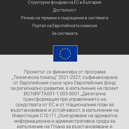
Структурни фондове на ЕС в България
Достъпност
Речник на термини и съкращения в системата
Портал на Европейската комисия
За системата
Проектът се финансира от програма
„Техническа помощ” 2021-2027, съфинансирана
от Европейския съюз чрез Европейския фонд
за регионално развитие, в изпълнение на проект
BG16RFTA001-1.003-0001 „Дигитална
трансформация при управлението на
средствата от ЕС и от Националния план за
възстановяване и устойчивост, в изпълнение на
Инвестиция C10.I11 „Осигуряване на адекватна
информационна и административна среда за
изпълнение на Плана за възстановяване и