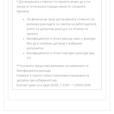
* Договорената стойност по проекта може да е по-
ниска от отчетената поради някоя от следните
причини:
За физически лица договорената стойност не
включва разходите за сметка на работодателя,
които са допустим разход и се отчитат по
проекта
Бенефициентът е отчел разход само с фактура
без да е сключен договор с избрания
изпълнител
Бенефициентът е отчел повторно разходи към
УО
** Колоната представя размерът на заявените от
бенефициента разходи
Елемент в светло синьо позволява показване на
детайли при избирането му
Всички суми са в евро (EUR) /1 EUR = 1,95583 BGN