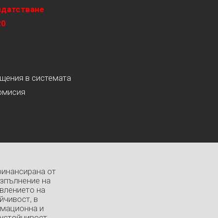
идатстване
20
ащения в системата
омисия
финансирана от
изпълнение на
влението на
йчивост, в
рмационна и
устойчивост.