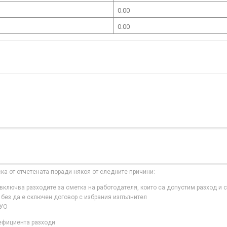
0.00
0.00
ска от отчетената поради някоя от следните причини:
ключва разходите за сметка на работодателя, които са допустим разход и с
 без да е сключен договор с избрания изпълнител
 УО
нефициента разходи