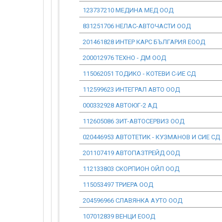
123737210 МЕДИНА МЕД ООД
831251706 НЕЛАС-АВТОЧАСТИ ООД
201461828 ИНТЕР КАРС БЪЛГАРИЯ ЕООД
200012976 ТЕХНО - ДМ ООД
115062051 ТОДИКО - КОТЕВИ С-ИЕ СД
112599623 ИНТЕГРАЛ АВТО ООД
000332928 АВТОЮГ-2 АД
112605086 ЗИТ-АВТОСЕРВИЗ ООД
020446953 АВТОТЕТИК - КУЗМАНОВ И СИЕ СД
201107419 АВТОПАЗТРЕЙД ООД
112133803 СКОРПИОН ОЙЛ ООД
115053497 ТРИЕРА ООД
204596966 СЛАВЯНКА АУТО ООД
107012839 ВЕНЦИ ЕООД