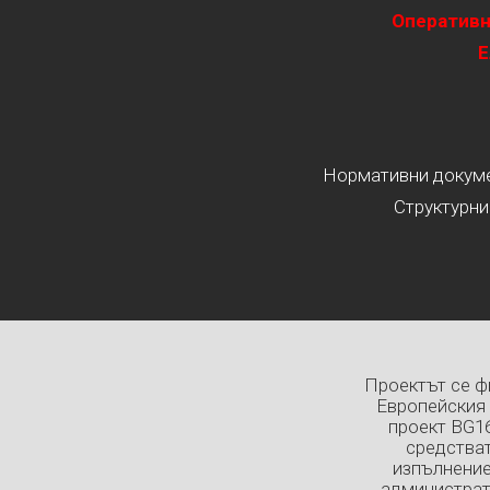
Оперативн
Е
Нормативни докумен
Структурни
Проектът се ф
Европейския 
проект BG1
средстват
изпълнение
администрат