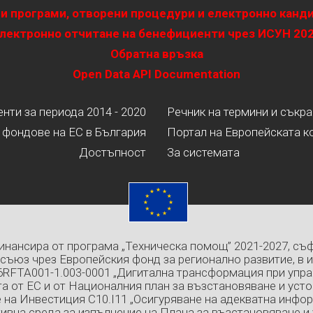
и програми, отворени процедури и електронно канд
лектронно отчитане на бенефициенти чрез ИСУН 20
Обратна връзка
Open Data API Documentation
ти за периода 2014 - 2020
Речник на термини и съкр
 фондове на ЕС в България
Портал на Европейската к
Достъпност
За системата
инансира от програма „Техническа помощ” 2021-2027, съ
съюз чрез Европейския фонд за регионално развитие, в 
6RFTA001-1.003-0001 „Дигитална трансформация при упра
а от ЕС и от Националния план за възстановяване и усто
 на Инвестиция C10.I11 „Осигуряване на адекватна инфо
ивна среда за изпълнение на Плана за възстановяване и 