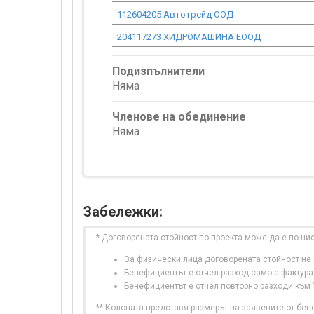
112604205 Автотрейд ООД
204117273 ХИДРОМАШИНА ЕООД
Подизпълнители
Няма
Членове на обединение
Няма
Забележки:
* Договорената стойност по проекта може да е по-ни
За физически лица договорената стойност не в
Бенефициентът е отчел разход само с фактура
Бенефициентът е отчел повторно разходи към
** Колоната представя размерът на заявените от бе