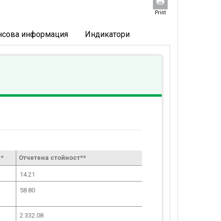
Print
нсова информация
Индикатори
*
Отчетена стойност**
14.21
58.80
2 332.08