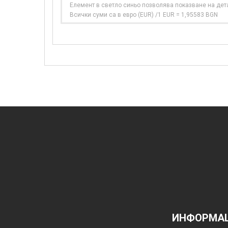
Елемент в светло синьо позволява показване на дет
Всички суми са в евро (EUR) /1 EUR = 1,95583 BGN
ИНФОРМАЦ