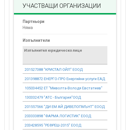
УЧАСТВАЩИ ОРГАНИЗАЦИИ
Партньори
Няма
Изпълнители
Изпълнител юридическо лице
Договор
стойност
проекта*
201527388 "КРИСТАЛ ОЙЛ" ЕООД
31 033.89
201398872 ЕНЕРГО-ПРО Енергийни услуги ЕАД
674.91
105034452 ЕТ "Миволта-Володя Евстатиев"
1 533.88
130332479 "АТС - България"ООД
3 018.68
201557566 "ДИ ЕМ АЙ ДИВЕЛОПМЪНТ" ЕООД
582.87
203333898 "ФАРМА ЛОГИСТИК" ЕООД
12 271.01
203428595 "РЕФРЕШ-2015" ЕООД
3 834.70