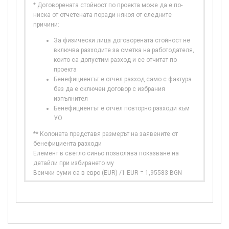
* Договорената стойност по проекта може да е по-
ниска от отчетената поради някоя от следните
причини:
За физически лица договорената стойност не
включва разходите за сметка на работодателя,
които са допустим разход и се отчитат по
проекта
Бенефициентът е отчел разход само с фактура
без да е сключен договор с избрания
изпълнител
Бенефициентът е отчел повторно разходи към
УО
** Колоната представя размерът на заявените от
бенефициента разходи
Елемент в светло синьо позволява показване на
детайли при избирането му
Всички суми са в евро (EUR) /1 EUR = 1,95583 BGN