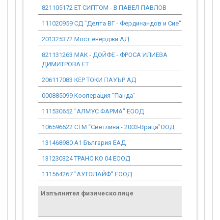
821105172 ЕТ СИПТОМ - В ПАВЕЛ ПАВЛОВ
5 521.95
111020959 СД "Делта ВГ - Фердинандов и Сие"
12 309.36
201325372 Мост енерджи АД
4 908.40
821131263 МАК - ДОЙФЕ - ФРОСА ИЛИЕВА
2 853.01
ДИМИТРОВА ЕТ
206117083 КЕР ТОКИ ПАУЪР АД
3 067.75
000885099 Кооперация "Панда"
245.42
111530652 "АЛМУС ФАРМА" ЕООД
15 338.76
106596622 СТМ "Светлина - 2003-Враца"ООД
765.62
131468980 А1 България ЕАД
3 681.30
131230324 ТРАНС КО 04 ЕООД
61.36
111564267 "АУТОЛАЙФ" ЕООД
4 090.34
Изпълнител физическо лице
Договор
стойност
проекта*