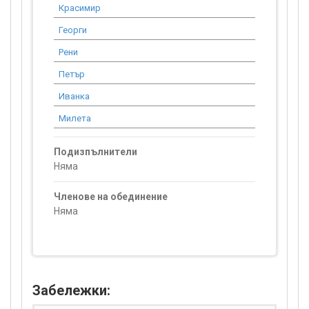
Красимир
22 144.55
Георги
3 276.56
Рени
19 679.02
Петър
44 856.86
Иванка
15 739.61
Милета
9 503.47
Подизпълнители
Няма
Членове на обединение
Няма
Забележки: