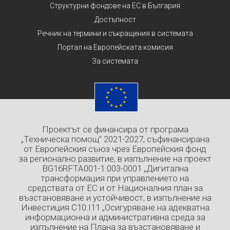
Структурни фондове на ЕС в България
Достъпност
Речник на термини и съкращения в системата
Портал на Европейската комисия
За системата
Проектът се финансира от програма
„Техническа помощ” 2021-2027, съфинансирана
от Европейския съюз чрез Европейския фонд
за регионално развитие, в изпълнение на проект
BG16RFTA001-1.003-0001 „Дигитална
трансформация при управлението на
средствата от ЕС и от Националния план за
възстановяване и устойчивост, в изпълнение на
Инвестиция C10.I11 „Осигуряване на адекватна
информационна и административна среда за
изпълнение на Плана за възстановяване и