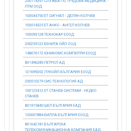
200114397 СЛУЖБА ПО ТРУДОВА МЕДИЦИНА -
0.00
ЛТМ ООД
103044750 ЕТ СИГНАЛ - ДЕЛЯН КОЛЧЕВ
0.00
103014325 ЕТ АНКО - АНГЕЛ КОЛЧЕВ
0.00
103093128 ТЕХНОКАР ЕООД
0.00
200259122 БЕНИТА ОЙЛ ООД
0.00
148076172 ЮНИКОМС КОМПЮТРИ ЕООД
0.00
831496285 ПЕТРОЛ АД
0.00
121699202 ЛУКОЙЛ-БЪЛГАРИЯ ЕООД
0.00
200510279 СИС ТЕХНОЛОГИЯ АД
0.00
103125412 ЕТ СТАНЕВ СИСТЕМИ - НЕДКО
398.81
СТАНЕВ
831915840 ШЕЛ БЪЛГАРИЯ ЕАД
0.00
130007884 БИЛЛА БЪЛГАРИЯ ЕООД
0.00
831642181 БЪЛГАРСКА
0.00
ТЕЛЕКОМУНИКАЦИОННА КОМПАНИЯ ЕАД