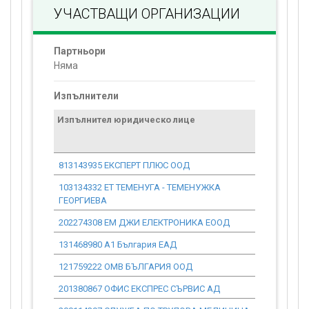
УЧАСТВАЩИ ОРГАНИЗАЦИИ
Партньори
Няма
Изпълнители
Изпълнител юридическо лице
Договор
стойност
проекта*
813143935 ЕКСПЕРТ ПЛЮС ООД
0.00
103134332 ЕТ ТЕМЕНУГА - ТЕМЕНУЖКА
1 533.88
ГЕОРГИЕВА
202274308 ЕМ ДЖИ ЕЛЕКТРОНИКА ЕООД
0.00
131468980 А1 България ЕАД
0.00
121759222 ОМВ БЪЛГАРИЯ ООД
0.00
201380867 ОФИС ЕКСПРЕС СЪРВИС АД
0.00