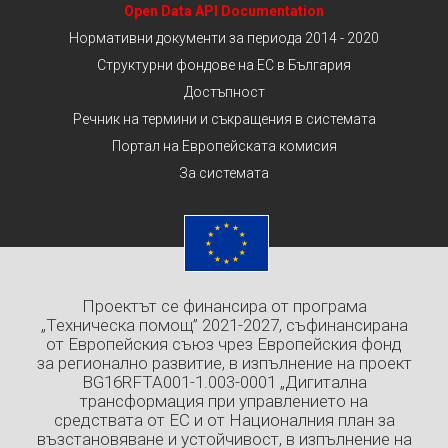
Open Data API Documentation
Нормативни документи за периода 2014 - 2020
Структурни фондове на ЕС в България
Достъпност
Речник на термини и съкращения в системата
Портал на Европейската комисия
За системата
Проектът се финансира от програма
„Техническа помощ” 2021-2027, съфинансирана
от Европейския съюз чрез Европейския фонд
за регионално развитие, в изпълнение на проект
BG16RFTA001-1.003-0001 „Дигитална
трансформация при управлението на
средствата от ЕС и от Националния план за
възстановяване и устойчивост, в изпълнение на