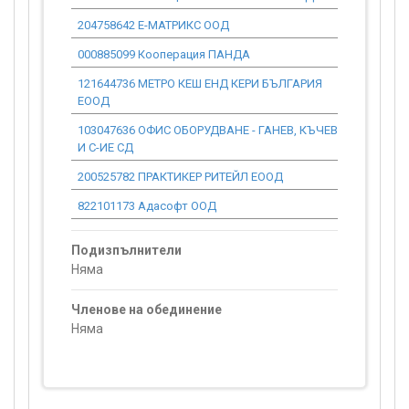
204758642 Е-МАТРИКС ООД
0.00
000885099 Кооперация ПАНДА
0.00
121644736 МЕТРО КЕШ ЕНД КЕРИ БЪЛГАРИЯ
0.00
ЕООД
103047636 ОФИС ОБОРУДВАНЕ - ГАНЕВ, КЪЧЕВ
0.00
И С-ИЕ СД
200525782 ПРАКТИКЕР РИТЕЙЛ ЕООД
0.00
822101173 Адасофт ООД
0.00
Подизпълнители
Няма
Членове на обединение
Няма