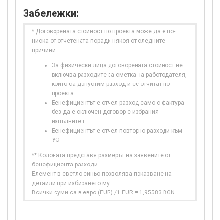
Забележки:
* Договорената стойност по проекта може да е по-
ниска от отчетената поради някоя от следните
причини:
За физически лица договорената стойност не
включва разходите за сметка на работодателя,
които са допустим разход и се отчитат по
проекта
Бенефициентът е отчел разход само с фактура
без да е сключен договор с избрания
изпълнител
Бенефициентът е отчел повторно разходи към
УО
** Колоната представя размерът на заявените от
бенефициента разходи
Елемент в светло синьо позволява показване на
детайли при избирането му
Всички суми са в евро (EUR) /1 EUR = 1,95583 BGN