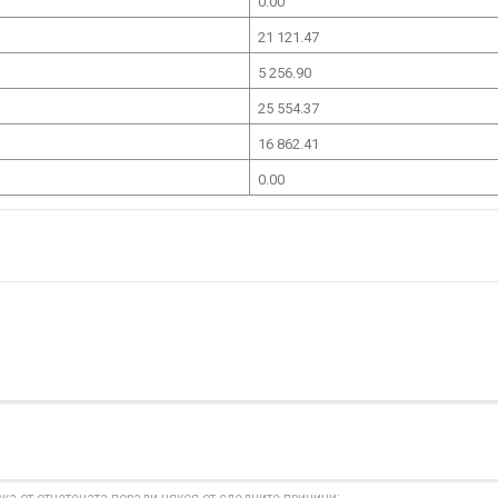
0.00
21 121.47
5 256.90
25 554.37
16 862.41
0.00