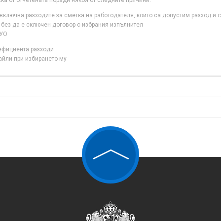
ска от отчетената поради някоя от следните причини:
ключва разходите за сметка на работодателя, които са допустим разход и с
 без да е сключен договор с избрания изпълнител
 УО
нефициента разходи
айли при избирането му