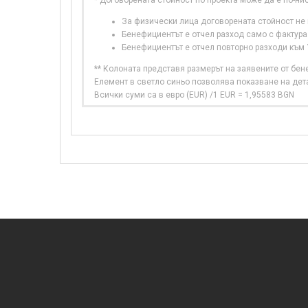
* Договорената стойност по проекта може да е по-ни
За физически лица договорената стойност не в
Бенефициентът е отчел разход само с фактура
Бенефициентът е отчел повторно разходи към
** Колоната представя размерът на заявените от бе
Елемент в светло синьо позволява показване на дет
Всички суми са в евро (EUR) /1 EUR = 1,95583 BGN