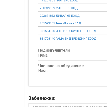
175257305 ПАЛТЕКС ЕООД
200919169 МАПЕТ.БГ ООД
202671832 ДИВАЛ 63 ЕООД
201593301 ТехноЛогика ЕАД
131524330 ИНТЕР КОНСУЛТ НОВА ООД
831708140 ГАМА ЕНД ТРЕЙДИНГ ЕООД
Подизпълнители
Няма
Членове на обединение
Няма
Забележки: