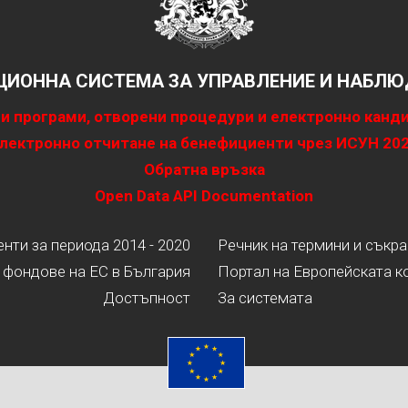
ИОННА СИСТЕМА ЗА УПРАВЛЕНИЕ И НАБЛЮД
и програми, отворени процедури и електронно канд
лектронно отчитане на бенефициенти чрез ИСУН 20
Обратна връзка
Open Data API Documentation
ти за периода 2014 - 2020
Речник на термини и съкр
 фондове на ЕС в България
Портал на Европейската к
Достъпност
За системата