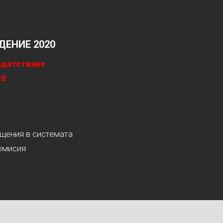
ЕНИЕ 2020
идатстване
20
ащения в системата
омисия