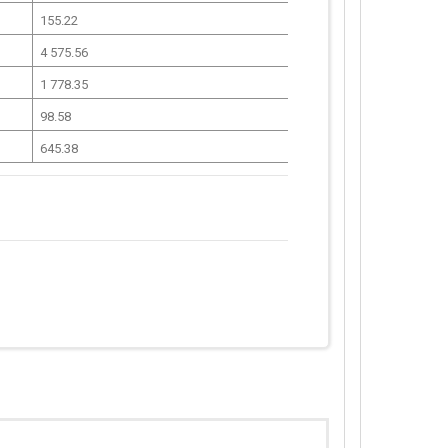
155.22
4 575.56
1 778.35
98.58
645.38