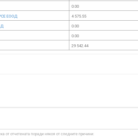
0.00
УСЕ ЕООД
4 575.55
ОД
0.00
0.00
29 542.44
ска от отчетената поради някоя от следните причини: