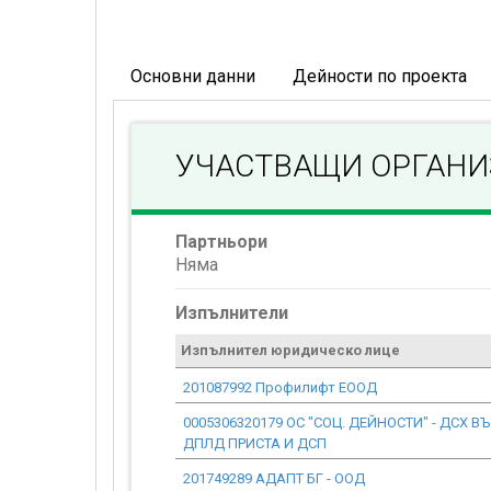
Основни данни
Дейности по проекта
УЧАСТВАЩИ ОРГАН
Партньори
Няма
Изпълнители
Изпълнител юридическо лице
201087992 Профилифт ЕООД
0005306320179 ОС "СОЦ. ДЕЙНОСТИ" - ДСХ
ДПЛД ПРИСТА И ДСП
201749289 АДАПТ БГ - ООД