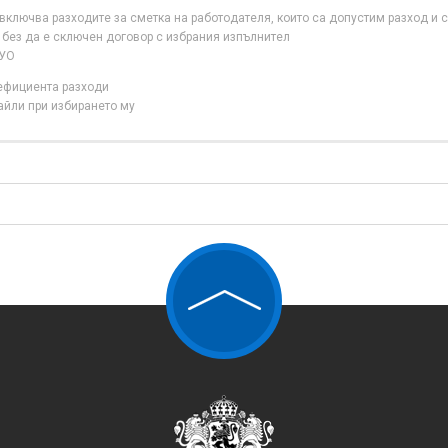
ключва разходите за сметка на работодателя, които са допустим разход и с
 без да е сключен договор с избрания изпълнител
 УО
нефициента разходи
айли при избирането му