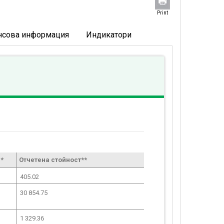
Print
нсова информация
Индикатори
*
Отчетена стойност**
405.02
30 854.75
1 329.36