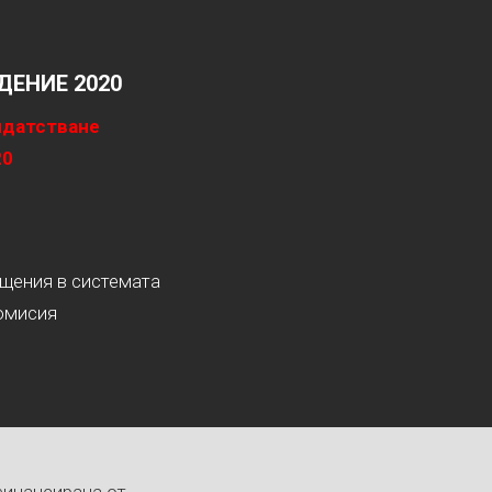
ЕНИЕ 2020
идатстване
20
ащения в системата
омисия