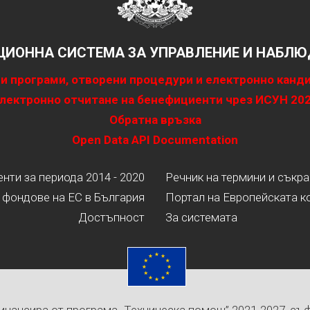
ИОННА СИСТЕМА ЗА УПРАВЛЕНИЕ И НАБЛЮД
и програми, отворени процедури и електронно канд
лектронно отчитане на бенефициенти чрез ИСУН 20
Обратна връзка
Open Data API Documentation
ти за периода 2014 - 2020
Речник на термини и съкр
 фондове на ЕС в България
Портал на Европейската к
Достъпност
За системата