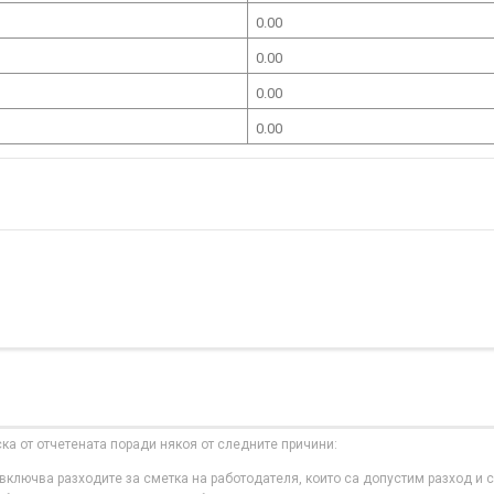
0.00
0.00
0.00
0.00
ска от отчетената поради някоя от следните причини:
ключва разходите за сметка на работодателя, които са допустим разход и с