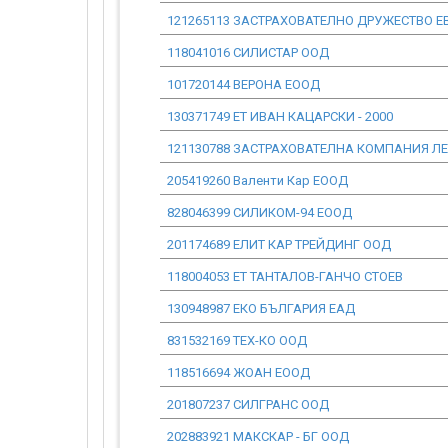
121265113 ЗАСТРАХОВАТЕЛНО ДРУЖЕСТВО Е
118041016 СИЛИСТАР ООД
101720144 ВЕРОНА ЕООД
130371749 ЕТ ИВАН КАЦАРСКИ - 2000
121130788 ЗАСТРАХОВАТЕЛНА КОМПАНИЯ ЛЕ
205419260 Валенти Кар ЕООД
828046399 СИЛИКОМ-94 ЕООД
201174689 ЕЛИТ КАР ТРЕЙДИНГ ООД
118004053 ЕТ ТАНТАЛОВ-ГАНЧО СТОЕВ
130948987 ЕКО БЪЛГАРИЯ ЕАД
831532169 ТЕХ-КО ООД
118516694 ЖОАН ЕООД
201807237 СИЛГРАНС ООД
202883921 МАКСКАР - БГ ООД