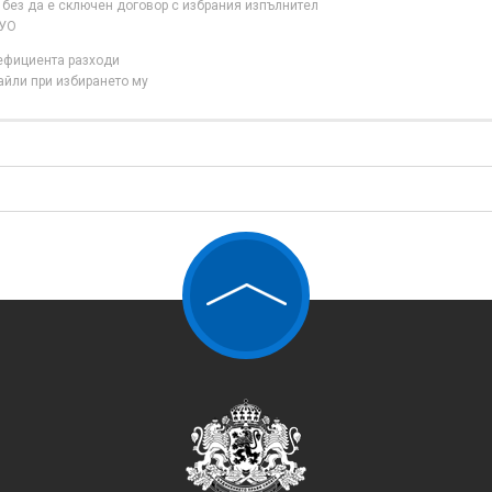
 без да е сключен договор с избрания изпълнител
 УО
нефициента разходи
айли при избирането му