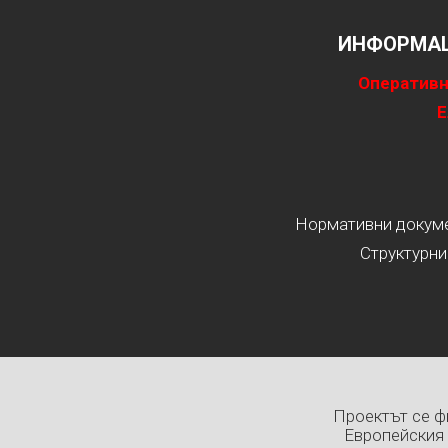
ИНФОРМАЦ
Оперативн
Е
Нормативни докумен
Структурни
Проектът се ф
Европейския 