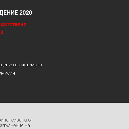
ЕНИЕ 2020
идатстване
20
ащения в системата
омисия
финансирана от
изпълнение на