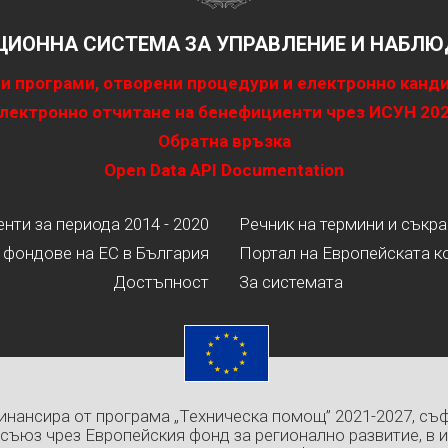
ИОННА СИСТЕМА ЗА УПРАВЛЕНИЕ И НАБЛЮД
и програми, отворени процедури и електронно канд
лектронно отчитане на бенефициенти чрез ИСУН 20
Обратна връзка
Open Data API Documentation
ти за периода 2014 - 2020
Речник на термини и съкр
 фондове на ЕС в България
Портал на Европейската к
Достъпност
За системата
инансира от програма „Техническа помощ” 2021-2027, съ
съюз чрез Европейския фонд за регионално развитие, в 