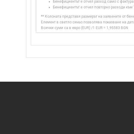
Бенефициентът е отчел разход само с фактура
Бенефициентът е отчел повторно разходи към
** Колоната представя размерът на заявените от бе
Елемент в светло синьо позволява показване на дет
Всички суми са в евро (EUR) /1 EUR = 1,95583 BGN