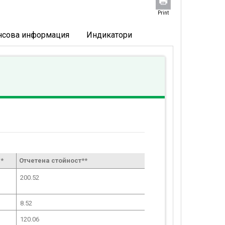
Print
нсова информация
Индикатори
*
Отчетена стойност**
200.52
8.52
120.06