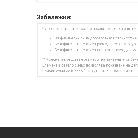
Забележки:
* Договорената стойност по проекта може да е по-ни
За физически лица договорената стойност не в
Бенефициентът е отчел разход само с фактура
Бенефициентът е отчел повторно разходи към
** Колоната представя размерът на заявените от бе
Елемент в светло синьо позволява показване на дет
Всички суми са в евро (EUR) /1 EUR = 1,95583 BGN