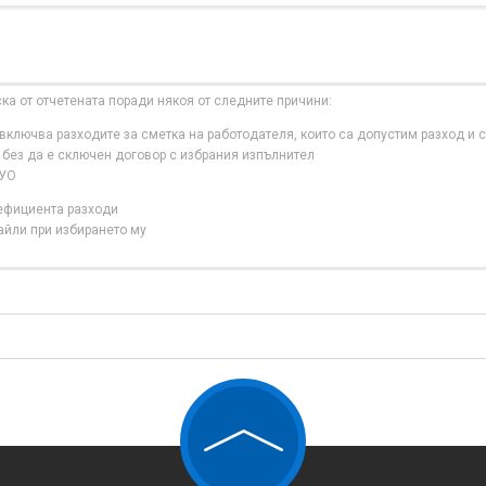
ска от отчетената поради някоя от следните причини:
ключва разходите за сметка на работодателя, които са допустим разход и с
 без да е сключен договор с избрания изпълнител
 УО
нефициента разходи
айли при избирането му