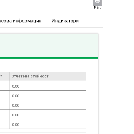
Print
нсова информация
Индикатори
*
Отчетена стойност
0.00
0.00
0.00
0.00
0.00