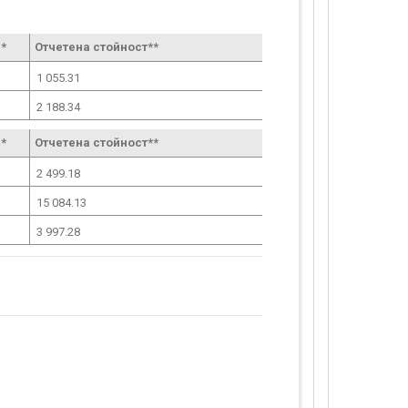
*
Отчетена стойност**
1 055.31
2 188.34
*
Отчетена стойност**
2 499.18
15 084.13
3 997.28