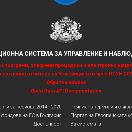
ИОННА СИСТЕМА ЗА УПРАВЛЕНИЕ И НАБЛЮД
и програми, отворени процедури и електронно канд
лектронно отчитане на бенефициенти чрез ИСУН 20
Обратна връзка
Open Data API Documentation
ти за периода 2014 - 2020
Речник на термини и съкр
 фондове на ЕС в България
Портал на Европейската к
Достъпност
За системата