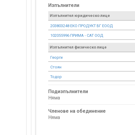
Изпълнители
Изпълнител юридическо лице
203803248 ЕКО ПРОДУКТ БГ ЕООД
102055996 ПРИМА - САТ ООД
Изпълнител физическо лице
Георги
Стоян
Тодор
Подизпълнители
Няма
Членове на обединение
Няма