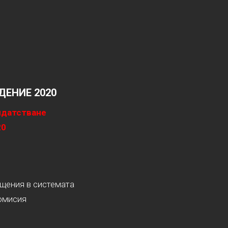
ЕНИЕ 2020
идатстване
20
ащения в системата
омисия