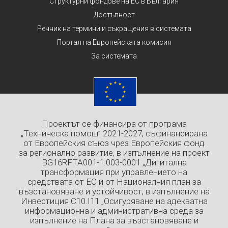
Структурни фондове на ЕС в България
Достъпност
Речник на термини и съкращения в системата
Портал на Европейската комисия
За системата
Проектът се финансира от програма
„Техническа помощ” 2021-2027, съфинансирана
от Европейския съюз чрез Европейския фонд
за регионално развитие, в изпълнение на проект
BG16RFTA001-1.003-0001 „Дигитална
трансформация при управлението на
средствата от ЕС и от Националния план за
възстановяване и устойчивост, в изпълнение на
Инвестиция C10.I11 „Осигуряване на адекватна
информационна и административна среда за
изпълнение на Плана за възстановяване и