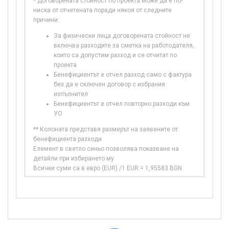
* Договорената стойност по проекта може да е по-
ниска от отчетената поради някоя от следните
причини:
За физически лица договорената стойност не
включва разходите за сметка на работодателя,
които са допустим разход и се отчитат по
проекта
Бенефициентът е отчел разход само с фактура
без да е сключен договор с избрания
изпълнител
Бенефициентът е отчел повторно разходи към
УО
** Колоната представя размерът на заявените от
бенефициента разходи
Елемент в светло синьо позволява показване на
детайли при избирането му
Всички суми са в евро (EUR) /1 EUR = 1,95583 BGN