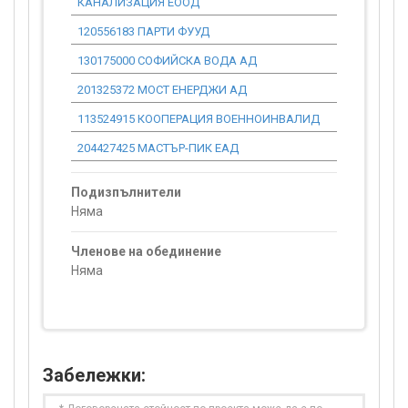
КАНАЛИЗАЦИЯ ЕООД
120556183 ПАРТИ ФУУД
1 239 680.
130175000 СОФИЙСКА ВОДА АД
160 000.00
201325372 МОСТ ЕНЕРДЖИ АД
608 000.00
113524915 КООПЕРАЦИЯ ВОЕННОИНВАЛИД
33 140.73
204427425 МАСТЪР-ПИК ЕАД
8 765 517.
Подизпълнители
Няма
Членове на обединение
Няма
Забележки: