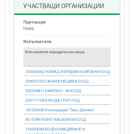
УЧАСТВАЩИ ОРГАНИЗАЦИИ
Партньори
Няма
Изпълнители
Изпълнител юридическо лице
Договор
стойност
проекта*
205606662 НОМАД ЕНЕРДЖИ КЪМПАНИ ЕООД
848 412.67
204035730 САНИТА МЕДИКА ЕООД
192 196.80
202045811 КАМТЕКС - 84 ЕООД
8 503.81
200171708 КУКУДА ГРУП ООД
35 962.17
181326656 Консорциум "Тано-Делена"
13 090 396
831578978 ВНП ФАСИЛИТИ ЕООД
5 800 793.
126004284 ВОДОСНАБДЯВАНЕ И
160 000.00