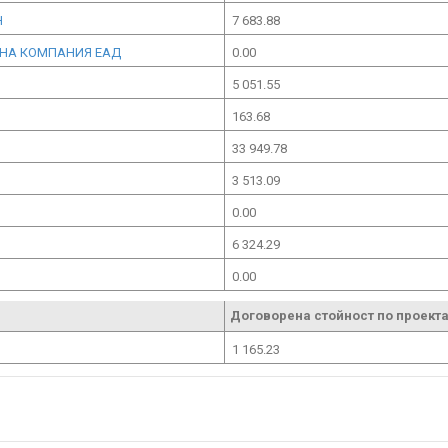
Н
7 683.88
ННА КОМПАНИЯ ЕАД
0.00
5 051.55
163.68
33 949.78
3 513.09
0.00
6 324.29
0.00
Договорена стойност по проекта
1 165.23