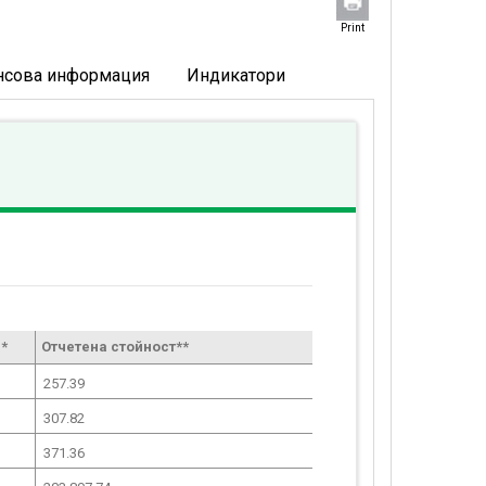
Print
нсова информация
Индикатори
*
Отчетена стойност**
257.39
307.82
371.36