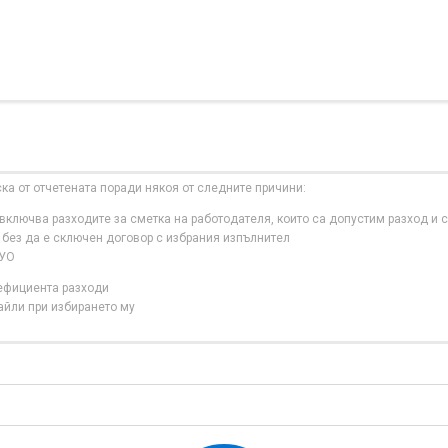
ска от отчетената поради някоя от следните причини:
ключва разходите за сметка на работодателя, които са допустим разход и с
 без да е сключен договор с избрания изпълнител
 УО
нефициента разходи
айли при избирането му