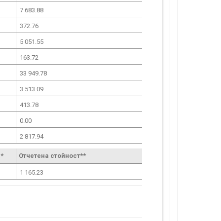
7 683.88
372.76
5 051.55
163.72
33 949.78
3 513.09
413.78
0.00
2 817.94
*
Отчетена стойност**
1 165.23