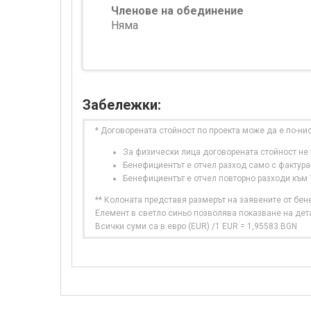
Членове на обединение
Няма
Забележки:
* Договорената стойност по проекта може да е по-ни
За физически лица договорената стойност не в
Бенефициентът е отчел разход само с фактура
Бенефициентът е отчел повторно разходи към
** Колоната представя размерът на заявените от бе
Елемент в светло синьо позволява показване на дет
Всички суми са в евро (EUR) /1 EUR = 1,95583 BGN