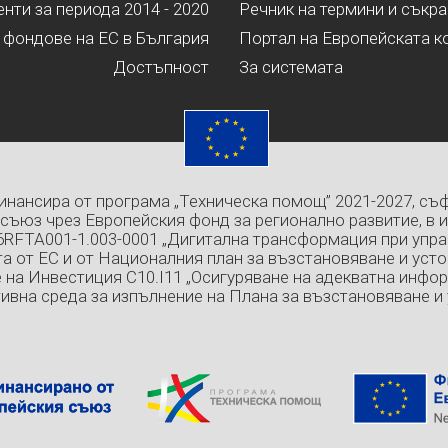
ти за периода 2014 - 2020
Речник на термини и съкр
 фондове на ЕС в България
Портал на Европейската к
Достъпност
За системата
инансира от програма „Техническа помощ” 2021-2027, съ
съюз чрез Европейския фонд за регионално развитие, в 
6RFTA001-1.003-0001 „Дигитална трансформация при упра
а от ЕС и от Националния план за възстановяване и усто
 на Инвестиция C10.I11 „Осигуряване на адекватна инфо
ивна среда за изпълнение на Плана за възстановяване и 