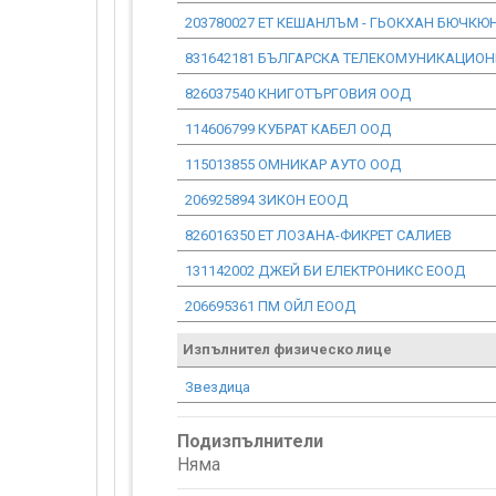
203780027 ЕТ КЕШАНЛЪМ - ГЬОКХАН БЮЧКЮ
831642181 БЪЛГАРСКА ТЕЛЕКОМУНИКАЦИО
826037540 КНИГОТЪРГОВИЯ ООД
114606799 КУБРАТ КАБЕЛ ООД
115013855 ОМНИКАР АУТО ООД
206925894 ЗИКОН ЕООД
826016350 ЕТ ЛОЗАНА-ФИКРЕТ САЛИЕВ
131142002 ДЖЕЙ БИ ЕЛЕКТРОНИКС ЕООД
206695361 ПМ ОЙЛ ЕООД
Изпълнител физическо лице
Звездица
Подизпълнители
Няма