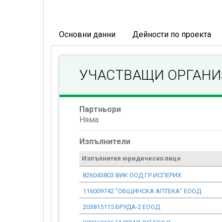
Основни данни
Дейности по проекта
УЧАСТВАЩИ ОРГАН
Партньори
Няма
Изпълнители
Изпълнител юридическо лице
826043803 ВИК ООД ГР.ИСПЕРИХ
116009742 "ОБЩИНСКА АПТЕКА" ЕООД
203815115 БРУДА-2 ЕООД