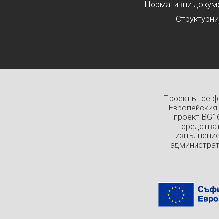
Нормативни докумен
Структурни
Проектът се ф
Европейския 
проект BG1
средстват
изпълнение
администрат