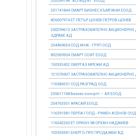
203269196 "АСПИД-81" ЕООД
201741844 СМАРТ БИЗНЕС КЪМПАНИ ЕООД
826007974 ЕТ ПЕТЪР ЦОНЕВ-ПЕТРОВ-ЦОНЕВ
200299615 ЗАСТРАХОВАТЕЛНО АКЦИОНЕРНО
ЗДРАВЕ АД
204469634 СОД ИНЖ - ГРУП ООД
832069304 СМАРТ СОФТ ЕООД
130533432 ОВЕРГАЗ МРЕЖИ АД
121076907 ЗАСТРАХОВАТЕЛНО АКЦИОНЕРНО 
116584351 СОД-РАЗГРАД ООД
205611168 Бизнес консулт – АЯ ЕООД
204763301 АРАСАЙ ЕООД
116591381 ПЕРЛА ГОЛД - РУМЕН АСЕНОВ ООД
116042265 ЕТ ОРИОН-98 ОРХАН НАДЖИЕВ
103533691 ЕНЕРГО-ПРО ПРОДАЖБИ АД