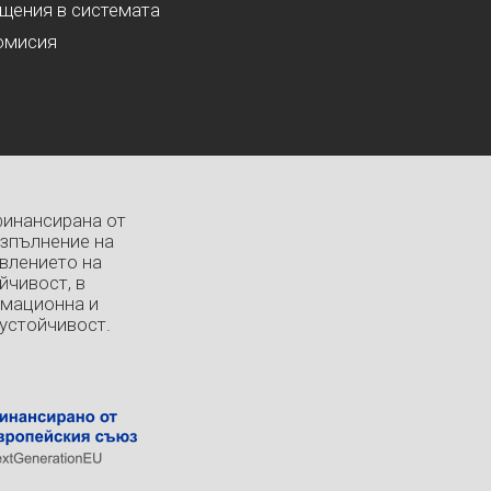
ащения в системата
омисия
финансирана от
изпълнение на
влението на
йчивост, в
рмационна и
устойчивост.