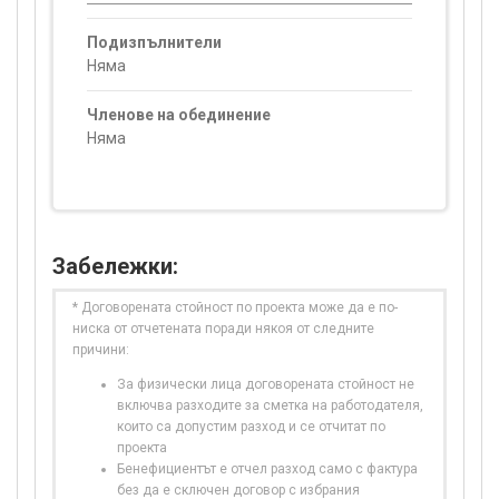
Подизпълнители
Няма
Членове на обединение
Няма
Забележки:
* Договорената стойност по проекта може да е по-
ниска от отчетената поради някоя от следните
причини:
За физически лица договорената стойност не
включва разходите за сметка на работодателя,
които са допустим разход и се отчитат по
проекта
Бенефициентът е отчел разход само с фактура
без да е сключен договор с избрания