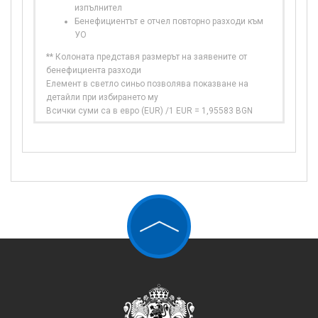
изпълнител
Бенефициентът е отчел повторно разходи към
УО
** Колоната представя размерът на заявените от
бенефициента разходи
Елемент в светло синьо позволява показване на
детайли при избирането му
Всички суми са в евро (EUR) /1 EUR = 1,95583 BGN