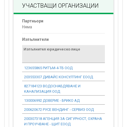
УЧАСТВАЩИ ОРГАНИЗАЦИИ
Партньори
Няма
Изпълнители
Изпълнител юридическо лице
Договор
стойност
проекта*
123655865 РИТЪМ-4-ТБ ООД
0.00
203553307 ДИВАЙС КОНСУЛТИНГ ЕООД
0.00
827184123 ВОДОСНАБДЯВАНЕ И
0.00
КАНАЛИЗАЦИЯ ООД
130006992 ДОВЕРИЕ - БРИКО АД
0.00
200620672 РУСЕ ВЕНДИНГ - СЕРВИЗ ООД
0.00
200307318 АГЕНЦИЯ ЗА СИГУРНОСТ, ОХРАНА
0.00
И ПРОУЧВАНЕ - ЩИТ ЕООД