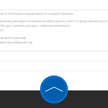
ска от отчетената поради някоя от следните причини:
ключва разходите за сметка на работодателя, които са допустим разход и с
 без да е сключен договор с избрания изпълнител
 УО
нефициента разходи
айли при избирането му