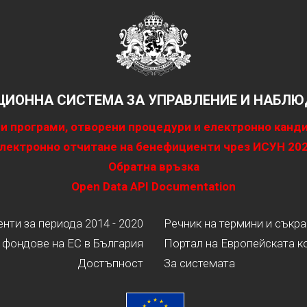
ИОННА СИСТЕМА ЗА УПРАВЛЕНИЕ И НАБЛЮД
и програми, отворени процедури и електронно канд
лектронно отчитане на бенефициенти чрез ИСУН 20
Обратна връзка
Open Data API Documentation
ти за периода 2014 - 2020
Речник на термини и съкр
 фондове на ЕС в България
Портал на Европейската к
Достъпност
За системата