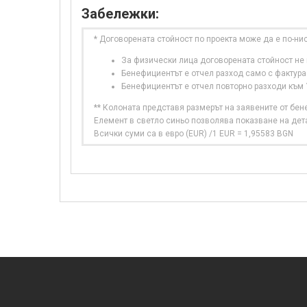
Забележки:
* Договорената стойност по проекта може да е по-ни
За физически лица договорената стойност не в
Бенефициентът е отчел разход само с фактура
Бенефициентът е отчел повторно разходи към
** Колоната представя размерът на заявените от бе
Елемент в светло синьо позволява показване на дет
Всички суми са в евро (EUR) /1 EUR = 1,95583 BGN