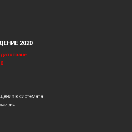
ЕНИЕ 2020
идатстване
20
ащения в системата
омисия