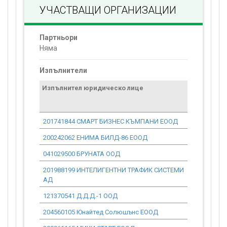
УЧАСТВАЩИ ОРГАНИЗАЦИИ
Партньори
Няма
Изпълнители
Изпълнител юридическо лице
Договор
стойност
проекта*
201741844 СМАРТ БИЗНЕС КЪМПАНИ ЕООД
27 092.94
200242062 ЕНИМА БИЛД-86 ЕООД
0.00
041029500 БРУНАТА ООД
1 767.02
201988199 ИНТЕЛИГЕНТНИ ТРАФИК СИСТЕМИ
25.56
АД
121370541 Д.Д.Д.-1 ООД
0.00
204560105 Юнайтед Солюшънс ЕООД
589.01