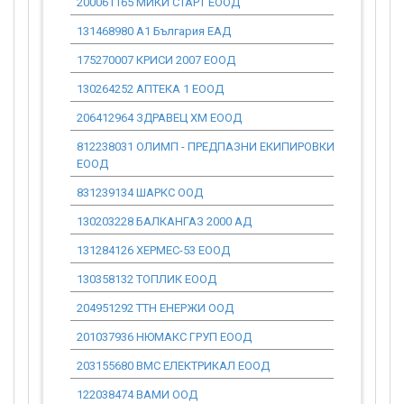
200061165 МИКИ СТАРТ ЕООД
652.20
131468980 А1 България ЕАД
0.00
175270007 КРИСИ 2007 ЕООД
36 489.88
130264252 АПТЕКА 1 ЕООД
10 225.84
206412964 ЗДРАВЕЦ ХМ ЕООД
76 372.28
812238031 ОЛИМП - ПРЕДПАЗНИ ЕКИПИРОВКИ
8 047.60
ЕООД
831239134 ШАРКС ООД
0.00
130203228 БАЛКАНГАЗ 2000 АД
0.00
131284126 ХЕРМЕС-53 ЕООД
0.00
130358132 ТОПЛИК ЕООД
2 123.32
204951292 ТТН ЕНЕРЖИ ООД
36 813.02
201037936 НЮМАКС ГРУП ЕООД
0.00
203155680 ВМС ЕЛЕКТРИКАЛ ЕООД
0.00
122038474 ВАМИ ООД
0.00