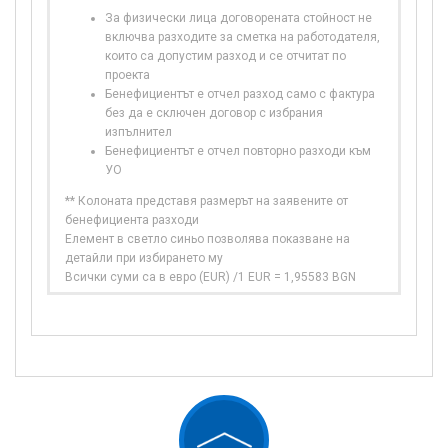
За физически лица договорената стойност не
включва разходите за сметка на работодателя,
които са допустим разход и се отчитат по
проекта
Бенефициентът е отчел разход само с фактура
без да е сключен договор с избрания
изпълнител
Бенефициентът е отчел повторно разходи към
УО
** Колоната представя размерът на заявените от
бенефициента разходи
Елемент в светло синьо позволява показване на
детайли при избирането му
Всички суми са в евро (EUR) /1 EUR = 1,95583 BGN