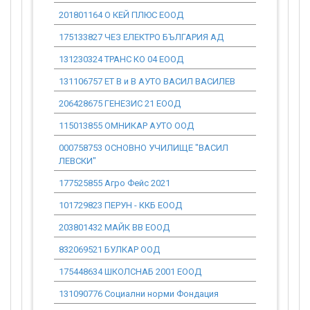
201801164 О КЕЙ ПЛЮС ЕООД
4 039.21
175133827 ЧЕЗ ЕЛЕКТРО БЪЛГАРИЯ АД
0.00
131230324 ТРАНС КО 04 ЕООД
27 756.11
131106757 ЕТ В и В АУТО ВАСИЛ ВАСИЛЕВ
0.00
206428675 ГЕНЕЗИС 21 ЕООД
0.00
115013855 ОМНИКАР АУТО ООД
37 579.95
000758753 ОСНОВНО УЧИЛИЩЕ "ВАСИЛ
0.00
ЛЕВСКИ"
177525855 Агро Фейс 2021
86 665.94
101729823 ПЕРУН - ККБ ЕООД
28 508.00
203801432 МАЙК ВВ ЕООД
0.00
832069521 БУЛКАР ООД
0.00
175448634 ШКОЛСНАБ 2001 ЕООД
80 170.83
131090776 Социални норми Фондация
31 648.97