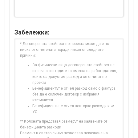
Забележки:
* Договорената стойност по проекта може да е по-
ниска от отчетената поради някоя от следните
причини:
За физически лица договорената стойност не
включва разходите за сметка на работодателя,
които са допустим разход и се отчитат по
проекта
Бенефициентът е отчел разход само с фактура
без да е сключен договор с избрания
изпълнител
Бенефициентът е отчел повторно разходи към
УО
** Колоната представя размерът на заявените от
бенефициента разходи
Елемент в светло синьо позволява показване на