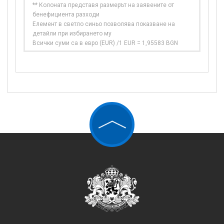
** Колоната представя размерът на заявените от
бенефициента разходи
Елемент в светло синьо позволява показване на
детайли при избирането му
Всички суми са в евро (EUR) /1 EUR = 1,95583 BGN