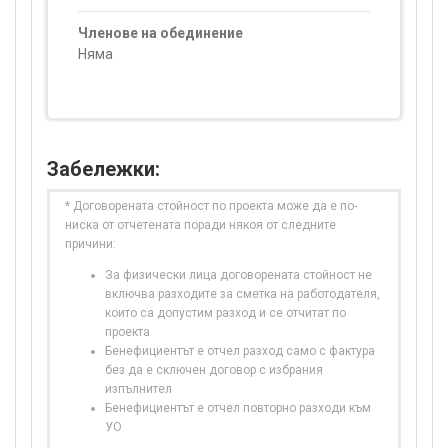
Членове на обединение
Няма
Забележки:
* Договорената стойност по проекта може да е по-
ниска от отчетената поради някоя от следните
причини:
За физически лица договорената стойност не
включва разходите за сметка на работодателя,
които са допустим разход и се отчитат по
проекта
Бенефициентът е отчел разход само с фактура
без да е сключен договор с избрания
изпълнител
Бенефициентът е отчел повторно разходи към
УО