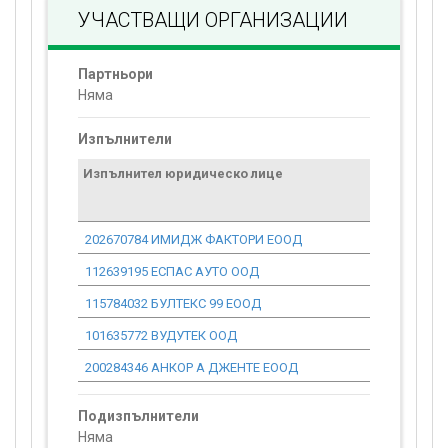
УЧАСТВАЩИ ОРГАНИЗАЦИИ
Партньори
Няма
Изпълнители
Изпълнител юридическо лице
Договор
стойност
проекта*
202670784 ИМИДЖ ФАКТОРИ ЕООД
1 631.02
112639195 ЕСПАС АУТО ООД
19 403.53
115784032 БУЛТЕКС 99 ЕООД
2 658.36
101635772 ВУДУТЕК ООД
2 550.07
200284346 АНКОР А ДЖЕНТЕ ЕООД
8 589.70
Подизпълнители
Няма