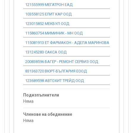
121555999 МЕГАТРОН ЕАД
0.00
103558125 ЕЛИТ КАР ООД
0.00
123015852 МЕКБУЛ ООД
0.00
115860754 МИМИНИК - МН ООД
0.00
115081913 ЕТ ФАРМАКОН - АДЕЛА МАРИНОВА
0.00
131245283 САКСА ООД
0.00
200838596 БАГЕР - РЕМОНТ СЕРВИЗ ООД
0.00
831363720 ВЮРТ-БЪЛГАРИЯ ЕООД
0.00
123689598 АВТОХИТ ТРЕЙД ООД
0.00
Подизпълнители
Няма
Членове на обединение
Няма