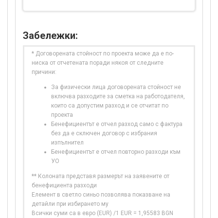
Забележки:
* Договорената стойност по проекта може да е по-
ниска от отчетената поради някоя от следните
причини:
За физически лица договорената стойност не
включва разходите за сметка на работодателя,
които са допустим разход и се отчитат по
проекта
Бенефициентът е отчел разход само с фактура
без да е сключен договор с избрания
изпълнител
Бенефициентът е отчел повторно разходи към
УО
** Колоната представя размерът на заявените от
бенефициента разходи
Елемент в светло синьо позволява показване на
детайли при избирането му
Всички суми са в евро (EUR) /1 EUR = 1,95583 BGN