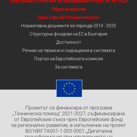
Електронно отчитане на бенефициенти чрез ИСУН 2020
Обратна връзка
Open Data API Documentation
Нормативни документи за периода 2014 - 2020
Структурни фондове на ЕС в България
Достъпност
Речник на термини и съкращения в системата
Портал на Европейската комисия
За системата
Проектът се финансира от програма
„Техническа помощ” 2021-2027, съфинансирана
от Европейския съюз чрез Европейския фонд
за регионално развитие, в изпълнение на проект
BG16RFTA001-1.003-0001 „Дигитална
трансформация при управлението на