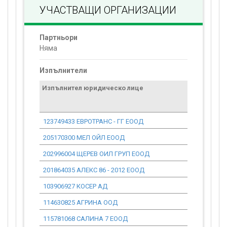
УЧАСТВАЩИ ОРГАНИЗАЦИИ
Партньори
Няма
Изпълнители
Изпълнител юридическо лице
Договор
стойност
проекта*
123749433 ЕВРОТРАНС - ГГ ЕООД
0.00
205170300 МЕЛ ОЙЛ ЕООД
0.00
202996004 ЩЕРЕВ ОИЛ ГРУП ЕООД
0.00
201864035 АЛЕКС 86 - 2012 ЕООД
0.00
103906927 КОСЕР АД
0.00
114630825 АГРИНА ООД
0.00
115781068 САЛИНА 7 ЕООД
0.00