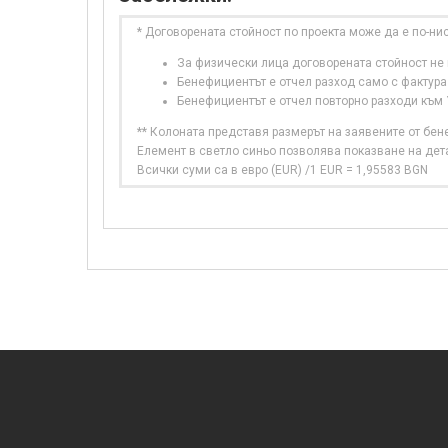
* Договорената стойност по проекта може да е по-ни
За физически лица договорената стойност не в
Бенефициентът е отчел разход само с фактура
Бенефициентът е отчел повторно разходи към
** Колоната представя размерът на заявените от бе
Елемент в светло синьо позволява показване на дет
Всички суми са в евро (EUR) /1 EUR = 1,95583 BGN