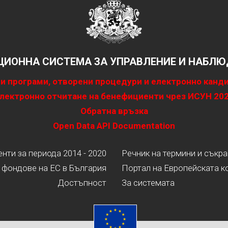
ИОННА СИСТЕМА ЗА УПРАВЛЕНИЕ И НАБЛЮД
и програми, отворени процедури и електронно канд
лектронно отчитане на бенефициенти чрез ИСУН 20
Обратна връзка
Open Data API Documentation
ти за периода 2014 - 2020
Речник на термини и съкр
 фондове на ЕС в България
Портал на Европейската к
Достъпност
За системата