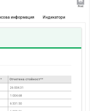
Print
нсова информация
Индикатори
*
Отчетена стойност**
26 004.31
1 004.68
6 331.50