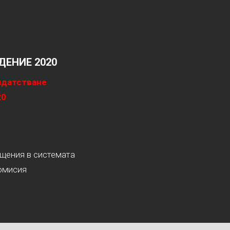
ЕНИЕ 2020
идатстване
20
ащения в системата
омисия