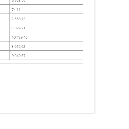
6 953.56
74.11
2 658.72
3 099.71
10 439.46
3 016.62
9 049.87