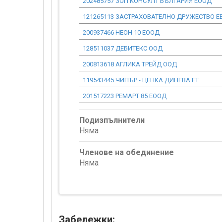
202485757 ЗОП КОНСУЛТ БЪЛГАРИЯ ЕООД
121265113 ЗАСТРАХОВАТЕЛНО ДРУЖЕСТВО Е
200937466 НЕОН 10 ЕООД
128511037 ДЕБИТЕКС ООД
200813618 АГЛИКА ТРЕЙД ООД
119543445 ЧИПЪР - ЦЕНКА ДИНЕВА ЕТ
201517223 РЕМАРТ 85 ЕООД
Подизпълнители
Няма
Членове на обединение
Няма
Забележки: