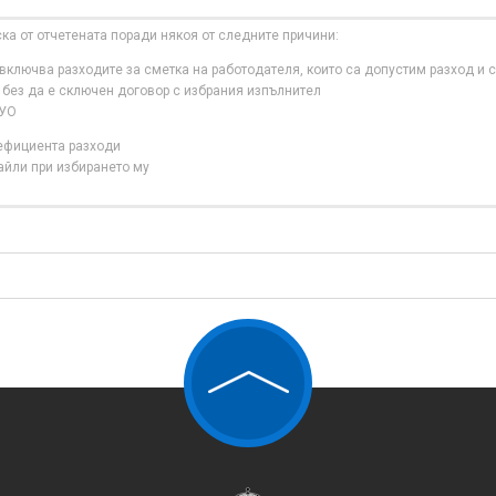
ска от отчетената поради някоя от следните причини:
ключва разходите за сметка на работодателя, които са допустим разход и с
 без да е сключен договор с избрания изпълнител
 УО
нефициента разходи
айли при избирането му